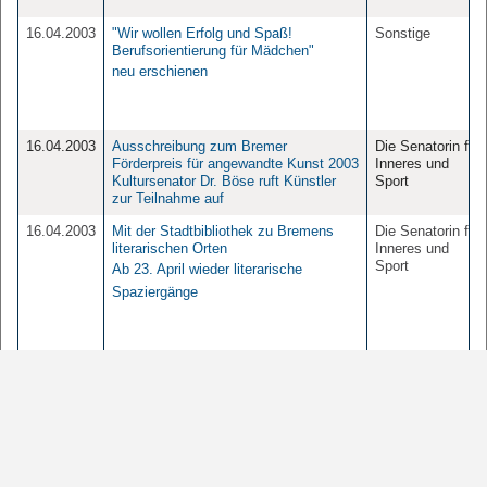
16.04.2003
"Wir wollen Erfolg und Spaß!
Sonstige
Berufsorientierung für Mädchen"
neu erschienen
16.04.2003
Ausschreibung zum Bremer
Die Senatorin für
Förderpreis für angewandte Kunst 2003
Inneres und
Kultursenator Dr. Böse ruft Künstler
Sport
zur Teilnahme auf
16.04.2003
Mit der Stadtbibliothek zu Bremens
Die Senatorin für
literarischen Orten
Inneres und
Sport
Ab 23. April wieder literarische
Spaziergänge
16.04.2003
Projekt „target“ an der Bremer
Die Senatorin für
Volkshochschule
Inneres und
Sport