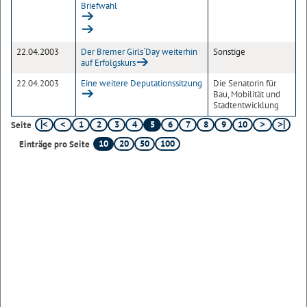
Briefwahl
22.04.2003
Der Bremer Girls´Day weiterhin
Sonstige
auf Erfolgskurs
22.04.2003
Eine weitere Deputationssitzung
Die Senatorin für
Bau, Mobilität und
Stadtentwicklung
1
2
3
4
5
6
7
8
9
10
Seite
10
20
50
100
Einträge pro Seite