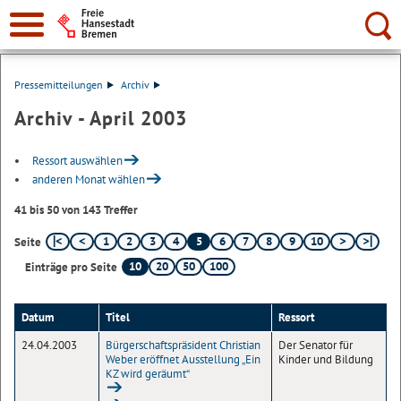
Suche:
Pressemitteilungen
Archiv
Archiv - April 2003
Ressort auswählen
anderen Monat wählen
41 bis 50 von 143 Treffer
1
2
3
4
5
6
7
8
9
10
Seite
10
20
50
100
Einträge pro Seite
Datum
Titel
Ressort
24.04.2003
Bürgerschaftspräsident Christian
Der Senator für
Weber eröffnet Ausstellung „Ein
Kinder und Bildung
KZ wird geräumt“