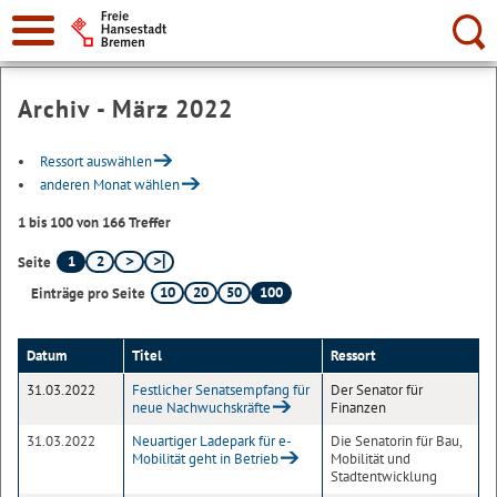
Suche:
Archiv - März 2022
Ressort auswählen
anderen Monat wählen
1 bis 100 von 166 Treffer
1
2
Seite
10
20
50
100
Einträge pro Seite
Datum
Titel
Ressort
31.03.2022
Festlicher Senatsempfang für
Der Senator für
neue Nachwuchskräfte
Finanzen
31.03.2022
Neuartiger Ladepark für e-
Die Senatorin für Bau,
Mobilität geht in Betrieb
Mobilität und
Stadtentwicklung