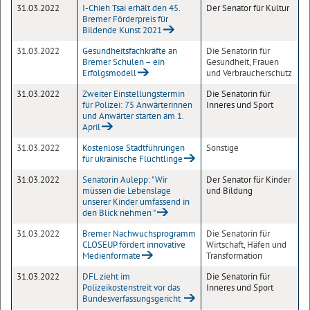
31.03.2022
I-Chieh Tsai erhält den 45.
Der Senator für Kultur
Bremer Förderpreis für
Bildende Kunst 2021
31.03.2022
Gesundheitsfachkräfte an
Die Senatorin für
Bremer Schulen – ein
Gesundheit, Frauen
Erfolgsmodell
und Verbraucherschutz
31.03.2022
Zweiter Einstellungstermin
Die Senatorin für
für Polizei: 75 Anwärterinnen
Inneres und Sport
und Anwärter starten am 1.
April
31.03.2022
Kostenlose Stadtführungen
Sonstige
für ukrainische Flüchtlinge
31.03.2022
Senatorin Aulepp: "Wir
Der Senator für Kinder
müssen die Lebenslage
und Bildung
unserer Kinder umfassend in
den Blick nehmen "
31.03.2022
Bremer Nachwuchsprogramm
Die Senatorin für
CLOSEUP fördert innovative
Wirtschaft, Häfen und
Medienformate
Transformation
31.03.2022
DFL zieht im
Die Senatorin für
Polizeikostenstreit vor das
Inneres und Sport
Bundesverfassungsgericht