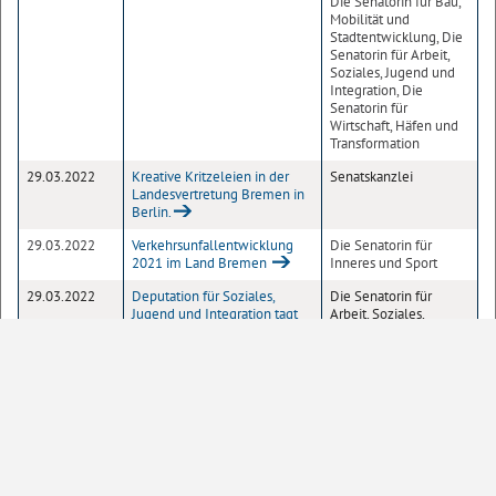
Die Senatorin für Bau,
Mobilität und
Stadtentwicklung, Die
Senatorin für Arbeit,
Soziales, Jugend und
Integration, Die
Senatorin für
Wirtschaft, Häfen und
Transformation
29.03.2022
Kreative Kritzeleien in der
Senatskanzlei
Landesvertretung Bremen in
Berlin.
29.03.2022
Verkehrsunfallentwicklung
Die Senatorin für
2021 im Land Bremen
Inneres und Sport
29.03.2022
Deputation für Soziales,
Die Senatorin für
Jugend und Integration tagt
Arbeit, Soziales,
am Donnerstag, 31. März 2022
Jugend und Integration
28.03.2022
"Z"-Zeichen steht für
Die Senatorin für
Zustimmung zum Angriff
Inneres und Sport
Russlands auf die Ukraine
28.03.2022
Bürgermeister Bovenschulte:
Senatskanzlei
"So lange Sie eine Heimat
brauchen, stehen Bremens