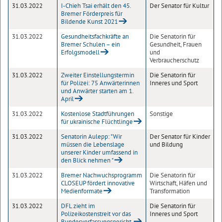
31.03.2022
I-Chieh Tsai erhält den 45.
Der Senator für Kultur
Bremer Förderpreis für
Bildende Kunst 2021
31.03.2022
Gesundheitsfachkräfte an
Die Senatorin für
Bremer Schulen – ein
Gesundheit, Frauen
Erfolgsmodell
und
Verbraucherschutz
31.03.2022
Zweiter Einstellungstermin
Die Senatorin für
für Polizei: 75 Anwärterinnen
Inneres und Sport
und Anwärter starten am 1.
April
31.03.2022
Kostenlose Stadtführungen
Sonstige
für ukrainische Flüchtlinge
31.03.2022
Senatorin Aulepp: "Wir
Der Senator für Kinder
müssen die Lebenslage
und Bildung
unserer Kinder umfassend in
den Blick nehmen "
31.03.2022
Bremer Nachwuchsprogramm
Die Senatorin für
CLOSEUP fördert innovative
Wirtschaft, Häfen und
Medienformate
Transformation
31.03.2022
DFL zieht im
Die Senatorin für
Polizeikostenstreit vor das
Inneres und Sport
Bundesverfassungsgericht