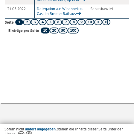
31.03.2022
Delegation aus Windhoek zu
Senatskanzlei
Gast im Bremer Rathaus
1
2
3
4
5
6
7
8
9
10
Seite
10
20
50
100
Einträge pro Seite
Sofern nicht
anders angegeben
, stehen die Inhalte dieser Seite unter der
Lizenz