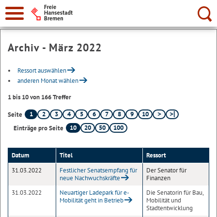
Suche:
Archiv - März 2022
Ressort auswählen
anderen Monat wählen
1 bis 10 von 166 Treffer
1
2
3
4
5
6
7
8
9
10
Seite
10
20
50
100
Einträge pro Seite
Datum
Titel
Ressort
31.03.2022
Festlicher Senatsempfang für
Der Senator für
neue Nachwuchskräfte
Finanzen
31.03.2022
Neuartiger Ladepark für e-
Die Senatorin für Bau,
Mobilität geht in Betrieb
Mobilität und
Stadtentwicklung