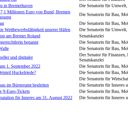
en in Bremerhaven
Die Senatorin für Umwelt,
17,1 Millionen Euro von Bund, Bremen
Die Senatorin für Bau, Mob
assung
tag
Die Senatorin für Bau, Mob
die Wettbewerbsfähigkeit unserer Häfen
Die Senatorin für Umwelt,
Stopp am Bremer Roland
Senatskanzlei
errechtlerin benannt
Die Senatorin für Bau, Mob
Walle
Die Senatorin für Bau, Mob
Der Senator für Finanzen, 
eller und digitaler
Senatskanzlei
t am 1. September 2022
Die Senatorin für Bau, Mob
rtsteil Huckelriede?
Die Senatorin für Bau, Mob
Die Senatorin für Wirtscha
bau im Bürgeramt begleiten
Die Senatorin für Inneres 
e 9-Euro-Tickets
Die Senatorin für Bau, Mob
eputation für Inneres am 31. August 2022
Die Senatorin für Inneres 