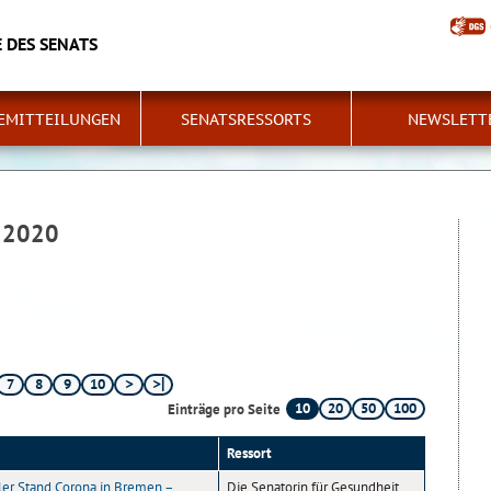
 DES SENATS
EMITTEILUNGEN
SENATSRESSORTS
NEWSLETT
 2020
7
8
9
10
10
20
50
100
Einträge pro Seite
Ressort
ler Stand Corona in Bremen –
Die Senatorin für Gesundheit,