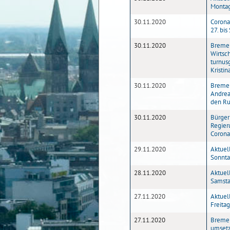
Montag
30.11.2020
Corona
27. bi
30.11.2020
Bremen
Wirtsc
turnus
Kristi
30.11.2020
Bremen
Andrea
den Ru
30.11.2020
Bürger
Regier
Coron
29.11.2020
Aktuel
Sonnta
28.11.2020
Aktuel
Samsta
27.11.2020
Aktuel
Freita
27.11.2020
Bremen
umset