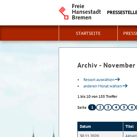
PRESSESTELLE
STARTSEITE
PRESS
Archiv - November
Ressort auswählen
anderen Monat wählen
1 bis 10 von 155 Treffer
1
2
3
4
5
6
Seite
Datum
Titel
30.11.2020
Aktuel