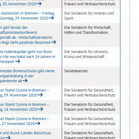
, 30. November 2020
Frauen und Verbraucherschutz
-Kontrollen in Bremen – Freitag,
Die Senatorin für Inneres und
s Sonntag, 29. November 2020
Sport
 gibt Vorsitz der
Die Senatorin für Wirtschaft,
haftsministerkonferenz
Häfen und Transformation
gemäß ab - Wirtschaftssenatorin
na Vogt zieht positives Resümee
s Hafenkapitän geht von Bord:
Die Senatorin für Umwelt,
s Mai wechselt nach 24 Jahren in
Klima und Wissenschaft
hestand.
meister Bovenschulte gibt vierte
Senatskanzlei
ungserklärung in der
apandemie ab
ler Stand Corona in Bremen –
Die Senatorin für Gesundheit,
g, 29. November 2020
Frauen und Verbraucherschutz
ler Stand Corona in Bremen –
Die Senatorin für Gesundheit,
g, 28. November 2020
Frauen und Verbraucherschutz
ler Stand Corona in Bremen –
Die Senatorin für Gesundheit,
g, 27. November 2020
Frauen und Verbraucherschutz
 will Bund-Länder-Beschluss
Die Senatorin für Gesundheit,
zen
Frauen und Verbraucherschutz