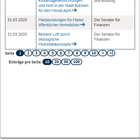
Kindertageseinrichtungen
und Bildung
und Hort in der Stadt Bremen
für den Monat April
31.03.2020
Mietstundungen für Mieter
Der Senator für
öffentlicher Immobilien
Finanzen
31.03.2020
Reinere Luft durch
Der Senator für
ökologische
Finanzen
Mobilitätskonzepte
1
2
3
4
5
6
7
8
9
10
Seite
10
20
50
100
Einträge pro Seite