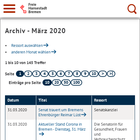
Suche:
Archiv - März 2020
Ressort auswählen
anderen Monat wählen
1 bis 10 von 145 Treffer
1
2
3
4
5
6
7
8
9
10
Seite
10
20
50
100
Einträge pro Seite
Datum
Titel
Ressort
31.03.2020
Senat trauert um Bremens
Senatskanzlei
Ehrenbürger Reimar Lüst
31.03.2020
Aktueller Stand Corona in
Die Senatorin für
Bremen - Dienstag, 31. März
Gesundheit, Frauen
und
Verbraucherschutz