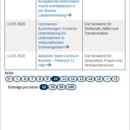
Europäischen Kommission
macht Antrittsbesuch in
der Bremer
Landesvertretung
11.03.2020
Coronavirus-
Die Senatorin für
Auswirkungen: Schnelle
Wirtschaft, Häfen und
Unterstützung für
Transformation
Unternehmen in
wirtschaftlichen
Schwierigkeiten
11.03.2020
Aktueller Stand Corona in
Die Senatorin für
Bremen – Mittwoch 11.
Gesundheit, Frauen und
März
Verbraucherschutz
Seite
6
7
8
9
10
11
12
13
14
15
10
20
50
100
Einträge pro Seite