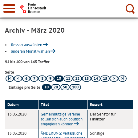
Suche:
Archiv - März 2020
Ressort auswählen
anderen Monat wählen
91 bis 100 von 145 Treffer
Seite
6
7
8
9
10
11
12
13
14
15
10
20
50
100
Einträge pro Seite
Datum
Titel
Ressort
13.03.2020
Gemeinnützige Vereine
Der Senator für
sollen sich auch politisch
Finanzen
engagieren können
13.03.2020
ÄNDERUNG: Verlässliche
Sonstige