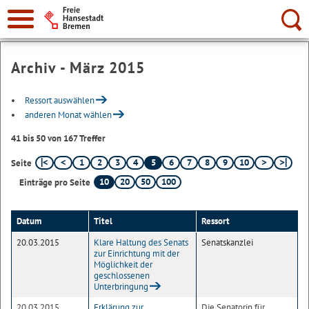
Suche:
Archiv - März 2015
Ressort auswählen
anderen Monat wählen
41 bis 50 von 167 Treffer
1
2
3
4
5
6
7
8
9
10
Seite
10
20
50
100
Einträge pro Seite
Datum
Titel
Ressort
20.03.2015
Klare Haltung des Senats
Senatskanzlei
zur Einrichtung mit der
Möglichkeit der
geschlossenen
Unterbringung
20.03.2015
Erklärung zur
Die Senatorin für