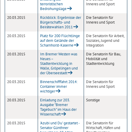
terroristischen
Inneres und Sport
Bedrohungslage
20.03.2015
Rückblick: Ergebnisse der
Die Senatorin für
Bürgerschafts- und
Inneres und Sport
Beirätewahlen 2011
20.03.2015
Platz für 200 Flüchtlinge
Die Senatorin für Arbeit,
auf dem Gelände der
Soziales, Jugend und
Scharnhorst-Kaserne
Integration
20.03.2015
Im Bremer Westen was
Die Senatorin für Bau,
Neues –
Mobilität und
Stadtentwicklung in
Stadtentwicklung
Walle, Gröpelingen und
der Überseestadt
20.03.2015
Binnenschifffahrt 2014:
Die Senatorin für
Container immer
Inneres und Sport
wichtiger
20.03.2015
Einladung zur 203.
Sonstige
Ausgabe "Bremer
Tagebuch" im Haus der
Wissenschaft
20.03.2015
'Azubi und Du' gestartet -
Die Senatorin für
Senator Günthner
Wirtschaft, Häfen und