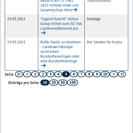
besucht am 23. März
Transformation
2015 Innside Hotel und
Gesamtschule West
19.03.2015
"Jugend forscht": Airbus
Sonstige
Group richtet zum 50. Mal
Landeswettbewerb aus
19.03.2015
Bufdi-Stelle zu besetzen
Der Senator für Kultur
- Landesarchäologie
sucht einen
Bundesfreiwilligen oder
eine Bundesfreiwillige
1
2
3
4
5
6
7
8
9
10
Seite
10
20
50
100
Einträge pro Seite