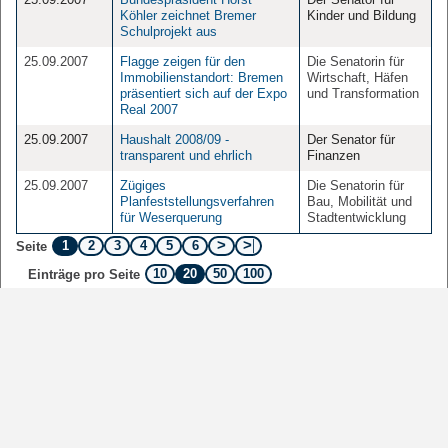
Köhler zeichnet Bremer
Kinder und Bildung
Schulprojekt aus
25.09.2007
Flagge zeigen für den
Die Senatorin für
Immobilienstandort: Bremen
Wirtschaft, Häfen
präsentiert sich auf der Expo
und Transformation
Real 2007
25.09.2007
Haushalt 2008/09 -
Der Senator für
transparent und ehrlich
Finanzen
25.09.2007
Zügiges
Die Senatorin für
Planfeststellungsverfahren
Bau, Mobilität und
für Weserquerung
Stadtentwicklung
1
2
3
4
5
6
Seite
10
20
50
100
Einträge pro Seite