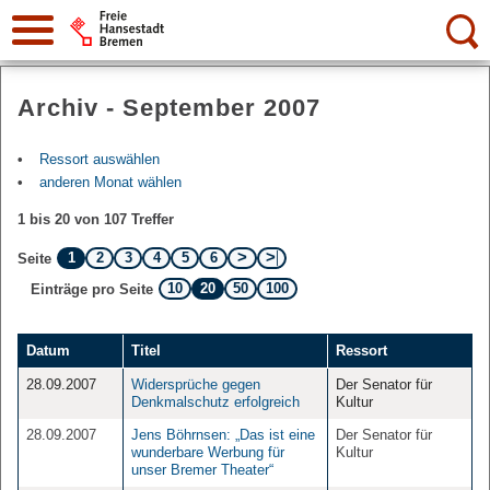
Suche:
Archiv - September 2007
Ressort auswählen
anderen Monat wählen
1 bis 20 von 107 Treffer
1
2
3
4
5
6
Seite
10
20
50
100
Einträge pro Seite
Datum
Titel
Ressort
28.09.2007
Widersprüche gegen
Der Senator für
Denkmalschutz erfolgreich
Kultur
28.09.2007
Jens Böhrnsen: „Das ist eine
Der Senator für
wunderbare Werbung für
Kultur
unser Bremer Theater“