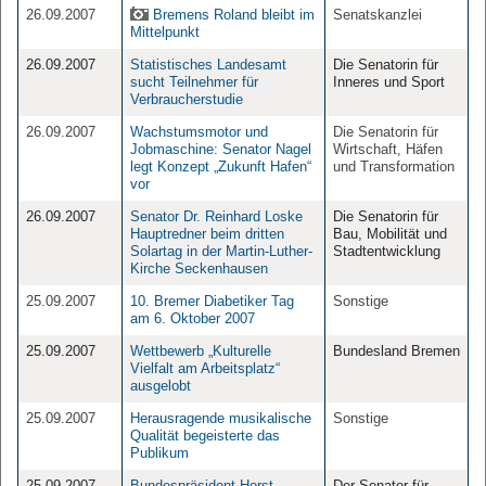
26.09.2007
Bremens Roland bleibt im
Senatskanzlei
Mittelpunkt
26.09.2007
Statistisches Landesamt
Die Senatorin für
sucht Teilnehmer für
Inneres und Sport
Verbraucherstudie
26.09.2007
Wachstumsmotor und
Die Senatorin für
Jobmaschine: Senator Nagel
Wirtschaft, Häfen
legt Konzept „Zukunft Hafen“
und Transformation
vor
26.09.2007
Senator Dr. Reinhard Loske
Die Senatorin für
Hauptredner beim dritten
Bau, Mobilität und
Solartag in der Martin-Luther-
Stadtentwicklung
Kirche Seckenhausen
25.09.2007
10. Bremer Diabetiker Tag
Sonstige
am 6. Oktober 2007
25.09.2007
Wettbewerb „Kulturelle
Bundesland Bremen
Vielfalt am Arbeitsplatz“
ausgelobt
25.09.2007
Herausragende musikalische
Sonstige
Qualität begeisterte das
Publikum
25.09.2007
Bundespräsident Horst
Der Senator für