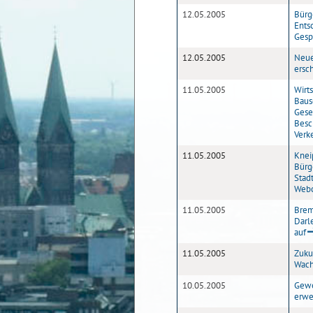
12.05.2005
Bürg
Ents
Gesp
12.05.2005
Neue
ersc
11.05.2005
Wirt
Baus
Gese
Besc
Verk
11.05.2005
Knei
Bürg
Stad
Webc
11.05.2005
Brem
Darl
auf
11.05.2005
Zuku
Wach
10.05.2005
Gewe
erwe