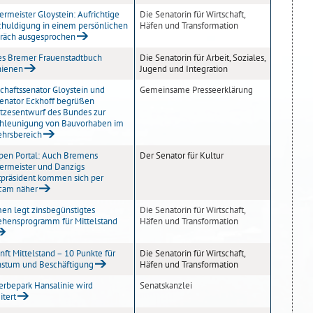
ermeister Gloystein: Aufrichtige
Die Senatorin für Wirtschaft,
chuldigung in einem persönlichen
Häfen und Transformation
räch ausgesprochen
s Bremer Frauenstadtbuch
Die Senatorin für Arbeit, Soziales,
hienen
Jugend und Integration
schaftssenator Gloystein und
Gemeinsame Presseerklärung
enator Eckhoff begrüßen
tzesentwurf des Bundes zur
hleunigung von Bauvorhaben im
ehrsbereich
pen Portal: Auch Bremens
Der Senator für Kultur
ermeister und Danzigs
tpräsident kommen sich per
am näher
en legt zinsbegünstigtes
Die Senatorin für Wirtschaft,
ehensprogramm für Mittelstand
Häfen und Transformation
nft Mittelstand – 10 Punkte für
Die Senatorin für Wirtschaft,
stum und Beschäftigung
Häfen und Transformation
rbepark Hansalinie wird
Senatskanzlei
itert