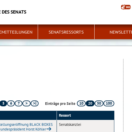
 DES SENATS
EMITTEILUNGEN
SENATSRESSORTS
NEWSLETT
5
6
7
10
20
50
100
Einträge pro Seite
Ressort
tellungseröffnung BLACK BOXES
Senatskanzlei
Bundespräsident Horst Köhler