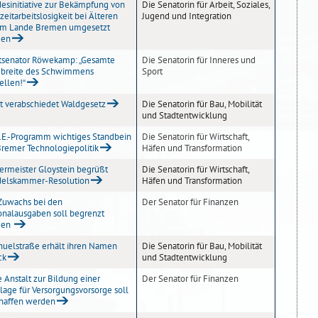
esinitiative zur Bekämpfung von
Die Senatorin für Arbeit, Soziales,
eitarbeitslosigkeit bei Älteren
Jugend und Integration
 im Lande Bremen umgesetzt
den
tsenator Röwekamp: „Gesamte
Die Senatorin für Inneres und
breite des Schwimmens
Sport
ellen!“
t verabschiedet Waldgesetz
Die Senatorin für Bau, Mobilität
und Stadtentwicklung
M.E.-Programm wichtiges Standbein
Die Senatorin für Wirtschaft,
Bremer Technologiepolitik
Häfen und Transformation
ermeister Gloystein begrüßt
Die Senatorin für Wirtschaft,
elskammer-Resolution
Häfen und Transformation
Zuwachs bei den
Der Senator für Finanzen
onalausgaben soll begrenzt
den
uelstraße erhält ihren Namen
Die Senatorin für Bau, Mobilität
ck
und Stadtentwicklung
 Anstalt zur Bildung einer
Der Senator für Finanzen
lage für Versorgungsvorsorge soll
haffen werden