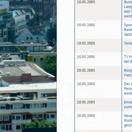
10.05.2005
Bund
Langz
soll
wer
10.05.2005
Spor
Band
darst
10.05.2005
Sena
10.05.2005
T.I.
der 
10.05.2005
Bürg
Hand
10.05.2005
Der 
Pers
wer
10.05.2005
Eman
zurü
10.05.2005
Neue
Rück
gesc