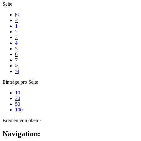
Seite
|<
<
1
2
3
4
5
6
7
>
>|
Einträge pro Seite
10
20
50
100
Bremen von oben ·
Navigation: