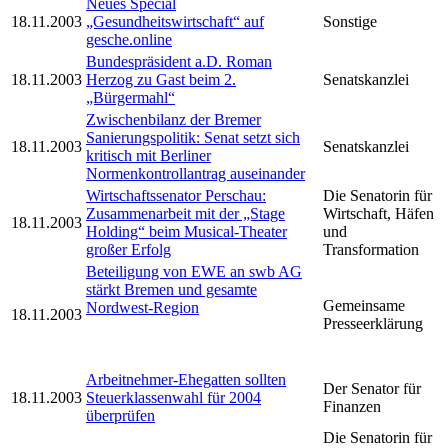
Neues Special
18.11.2003
„Gesundheitswirtschaft“ auf
Sonstige
gesche.online
Bundespräsident a.D. Roman
18.11.2003
Herzog zu Gast beim 2.
Senatskanzlei
„Bürgermahl“
Zwischenbilanz der Bremer
Sanierungspolitik: Senat setzt sich
18.11.2003
Senatskanzlei
kritisch mit Berliner
Normenkontrollantrag auseinander
Wirtschaftssenator Perschau:
Die Senatorin für
Zusammenarbeit mit der „Stage
Wirtschaft, Häfen
18.11.2003
Holding“ beim Musical-Theater
und
großer Erfolg
Transformation
Beteiligung von EWE an swb AG
stärkt Bremen und gesamte
Gemeinsame
Nordwest-Region
18.11.2003
Presseerklärung
Arbeitnehmer-Ehegatten sollten
Der Senator für
18.11.2003
Steuerklassenwahl für 2004
Finanzen
überprüfen
Die Senatorin für