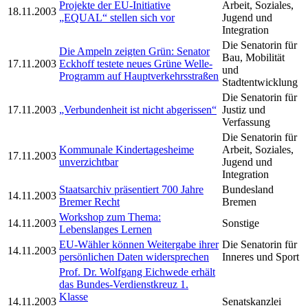
Projekte der EU-Initiative
Arbeit, Soziales,
18.11.2003
„EQUAL“ stellen sich vor
Jugend und
Integration
Die Senatorin für
Die Ampeln zeigten Grün: Senator
Bau, Mobilität
17.11.2003
Eckhoff testete neues Grüne Welle-
und
Programm auf Hauptverkehrsstraßen
Stadtentwicklung
Die Senatorin für
17.11.2003
„Verbundenheit ist nicht abgerissen“
Justiz und
Verfassung
Die Senatorin für
Kommunale Kindertagesheime
Arbeit, Soziales,
17.11.2003
unverzichtbar
Jugend und
Integration
Staatsarchiv präsentiert 700 Jahre
Bundesland
14.11.2003
Bremer Recht
Bremen
Workshop zum Thema:
14.11.2003
Sonstige
Lebenslanges Lernen
EU-Wähler können Weitergabe ihrer
Die Senatorin für
14.11.2003
persönlichen Daten widersprechen
Inneres und Sport
Prof. Dr. Wolfgang Eichwede erhält
das Bundes-Verdienstkreuz 1.
Klasse
14.11.2003
Senatskanzlei