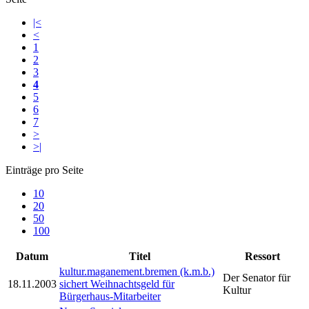
|<
<
1
2
3
4
5
6
7
>
>|
Einträge pro Seite
10
20
50
100
Datum
Titel
Ressort
kultur.maganement.bremen (k.m.b.)
Der Senator für
18.11.2003
sichert Weihnachtsgeld für
Kultur
Bürgerhaus-Mitarbeiter