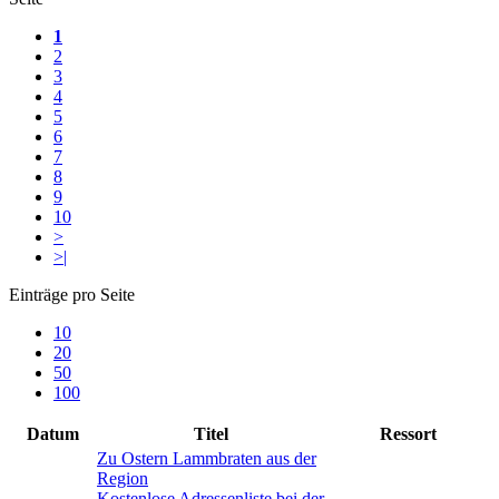
1
2
3
4
5
6
7
8
9
10
>
>|
Einträge pro Seite
10
20
50
100
Datum
Titel
Ressort
Zu Ostern Lammbraten aus der
Region
Kostenlose Adressenliste bei der