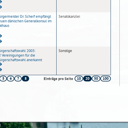
ürgermeister Dr. Scherf empfängt
Senatskanzlei
euen dänischen Generalkonsul im
athaus
ürgerschaftswahl 2003:
Sonstige
2 Vereinigungen für die
ürgerschaftswahl anerkannt
5
6
7
8
10
20
50
100
Einträge pro Seite