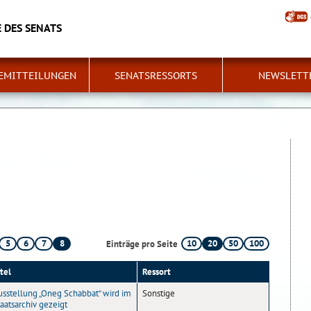
 DES SENATS
EMITTEILUNGEN
SENATSRESSORTS
NEWSLETT
5
6
7
8
10
20
50
100
Einträge pro Seite
tel
Ressort
usstellung „Oneg Schabbat“ wird im
Sonstige
aatsarchiv gezeigt