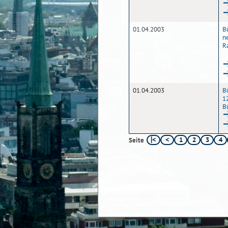
01.04.2003
B
n
R
01.04.2003
B
1
B
1
2
3
4
Seite