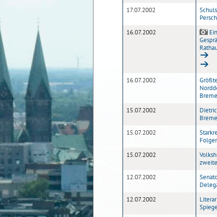
17.07.2002
Schuls
Persch
16.07.2002
Ein
Gespr
Ratha
16.07.2002
Größt
Nordd
Brem
15.07.2002
Dietri
Bremer
15.07.2002
Starkr
Folge
15.07.2002
Volksh
zweite
12.07.2002
Senato
Delega
12.07.2002
Litera
Spiege