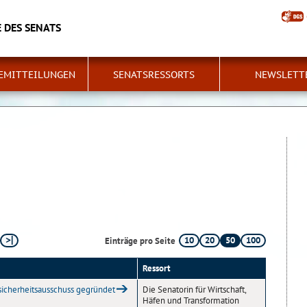
 DES SENATS
EMITTEILUNGEN
SENATSRESSORTS
NEWSLETT
10
20
50
100
Einträge pro Seite
Ressort
icherheitsausschuss gegründet
Die Senatorin für Wirtschaft,
Häfen und Transformation