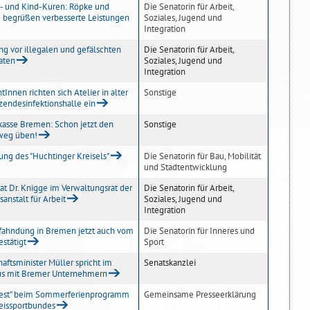
- und Kind-Kuren: Röpke und
Die Senatorin für Arbeit,
 begrüßen verbesserte Leistungen
Soziales, Jugend und
Integration
g vor illegalen und gefälschten
Die Senatorin für Arbeit,
aten
Soziales, Jugend und
Integration
tInnen richten sich Atelier in alter
Sonstige
zendesinfektionshalle ein
kasse Bremen: Schon jetzt den
Sonstige
weg üben!
ung des "Huchtinger Kreisels"
Die Senatorin für Bau, Mobilität
und Stadtentwicklung
rat Dr. Knigge im Verwaltungsrat der
Die Senatorin für Arbeit,
anstalt für Arbeit
Soziales, Jugend und
Integration
fahndung in Bremen jetzt auch vom
Die Senatorin für Inneres und
stätigt
Sport
haftsminister Müller spricht im
Senatskanzlei
us mit Bremer Unternehmern
fest" beim Sommerferienprogramm
Gemeinsame Presseerklärung
eissportbundes