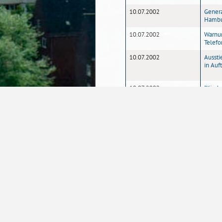
10.07.2002
Genera
Hambu
10.07.2002
Warnun
Telef
10.07.2002
Aussti
in Auf
10.07.2002
"Kinde
Öffent
10.07.2002
Achtun
befahr
09.07.2002
Profes
h.c." v
09.07.2002
Breme
sehr g
09.07.2002
Bremer
person
1
2
3
Seite
09.07.2002
Angebo