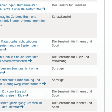
anierungen: Bürgermeister
Der Senator für Finanzen
au erfreut über Baufortschritte
trag ins Goldene Buch und
Senatskanzlei
äch mit Bremer Unternehmern im
us
e Katastrophenschutzübung
Die Senatorin für Inneres und
eutschlands im September in
Sport
en
ch Klein seit heute Leiter der
Die Senatorin für Justiz und
 Staatsanwaltschaft
Verfassung
egen am Sonntag nicht ohne
Sonstige
n
ochschule: Grundbildung und
Sonstige
n Bildungsweg stärker fördern
r Dr. Kuno Böse auf
Die Senatorin für Inneres und
tionsreise in Riga
Sport
rischer Spaziergang: Bremen im
Die Senatorin für Inneres und
l der Literatur
Sport