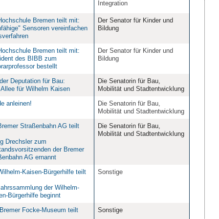
Integration
Hochschule Bremen teilt mit:
Der Senator für Kinder und
nfähige" Sensoren vereinfachen
Bildung
verfahren
Hochschule Bremen teilt mit:
Der Senator für Kinder und
ident des BIBB zum
Bildung
rarprofessor bestellt
der Deputation für Bau:
Die Senatorin für Bau,
 Allee für Wilhelm Kaisen
Mobilität und Stadtentwicklung
e anleinen!
Die Senatorin für Bau,
Mobilität und Stadtentwicklung
Bremer Straßenbahn AG teilt
Die Senatorin für Bau,
Mobilität und Stadtentwicklung
g Drechsler zum
tandsvorsitzenden der Bremer
ßenbahn AG ernannt
Wilhelm-Kaisen-Bürgerhilfe teilt
Sonstige
jahrssammlung der Wilhelm-
en-Bürgerhilfe beginnt
Bremer Focke-Museum teilt
Sonstige