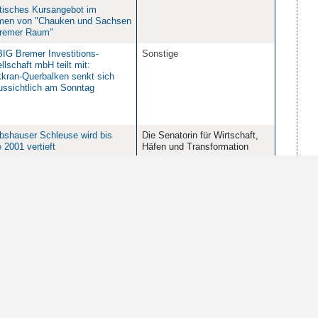
tisches Kursangebot im
en von "Chauken und Sachsen
remer Raum"
BIG Bremer Investitions-
Sonstige
llschaft mbH teilt mit:
kran-Querbalken senkt sich
ussichtlich am Sonntag
bshauser Schleuse wird bis
Die Senatorin für Wirtschaft,
 2001 vertieft
Häfen und Transformation
eimittel häufigste Ursache für
Die Senatorin für Arbeit,
iftungen oder mutmaßliche
Soziales, Jugend und
iftungen bei Kleinkindern
Integration
würfe substanz- und haltlos"
Die Senatorin für Arbeit,
tssenatorin weist Kritik der
Soziales, Jugend und
Fraktion als
Integration
enkungsmanöver" zurück
Hochschule Bremen teilt mit:
Der Senator für Kinder und
emische Feierstunde für
Bildung
lventen-Jahrgang '99