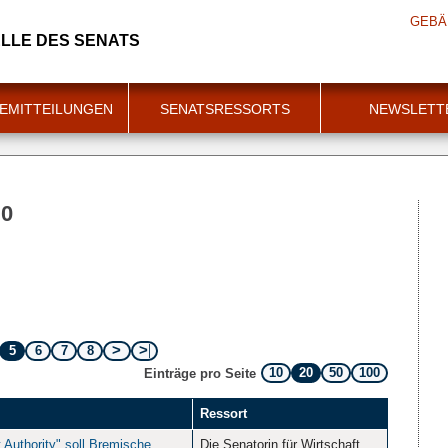
GEBÄ
LLE DES SENATS
EMITTEILUNGEN
SENATSRESSORTS
NEWSLETT
00
5
6
7
8
10
20
50
100
Einträge pro Seite
Ressort
t Authority" soll Bremische
Die Senatorin für Wirtschaft,