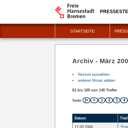
PRESSESTE
STARTSEITE
PRESS
Archiv - März 20
Ressort auswählen
anderen Monat wählen
81 bis 100 von 148 Treffer
1
2
3
4
Seite
Datum
Titel
17.03.2000
"Por