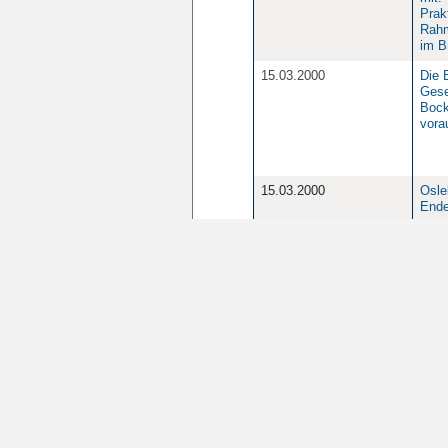
Prak
Rahm
im B
15.03.2000
Die 
Gese
Bock
vora
15.03.2000
Osle
Ende
15.03.2000
Arzn
Verg
Verg
15.03.2000
"Vor
Arbei
CDU-
"Abl
15.03.2000
Die 
Akad
Abso