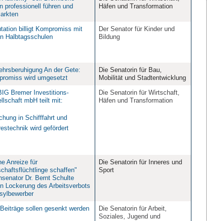
n professionell führen und
Häfen und Transformation
arkten
tation billigt Kompromiss mit
Der Senator für Kinder und
en Halbtagsschulen
Bildung
ehrsberuhigung An der Gete:
Die Senatorin für Bau,
romiss wird umgesetzt
Mobilität und Stadtentwicklung
BIG Bremer Investitions-
Die Senatorin für Wirtschaft,
llschaft mbH teilt mit:
Häfen und Transformation
chung in Schifffahrt und
estechnik wird gefördert
ne Anreize für
Die Senatorin für Inneres und
schaftsflüchtlinge schaffen"
Sport
nsenator Dr. Bernt Schulte
n Lockerung des Arbeitsverbots
Asylbewerber
-Beiträge sollen gesenkt werden
Die Senatorin für Arbeit,
Soziales, Jugend und