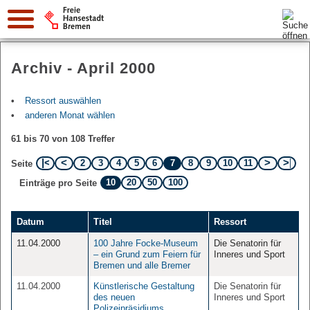
Suche:
Archiv - April 2000
Ressort auswählen
anderen Monat wählen
61 bis 70 von 108 Treffer
2
3
4
5
6
7
8
9
10
11
Seite
10
20
50
100
Einträge pro Seite
Datum
Titel
Ressort
11.04.2000
100 Jahre Focke-Museum
Die Senatorin für
– ein Grund zum Feiern für
Inneres und Sport
Bremen und alle Bremer
11.04.2000
Künstlerische Gestaltung
Die Senatorin für
des neuen
Inneres und Sport
Polizeipräsidiums