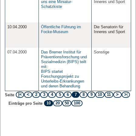
uns eine Miniatur-
Inneres und Sport
Schatzkiste
10.04.2000
Öffentliche Führung im
Die Senatorin für
Focke-Museum
Inneres und Sport
07.04.2000
Das Bremer Institut für
Sonstige
Präventionsforschung und
Sozialmedizin (BIPS) teilt
mit:
BIPS startet
Forschungsprojekt zu
Unterleibs-Erkrankungen
und deren Behandlung
2
3
4
5
6
7
8
9
10
11
Seite
10
20
50
100
Einträge pro Seite