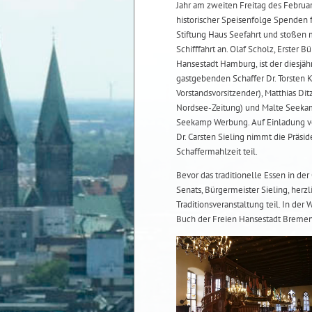
Jahr am zweiten Freitag des Februa
historischer Speisenfolge Spenden 
Stiftung Haus Seefahrt und stoßen m
Schifffahrt an. Olaf Scholz, Erster 
Hansestadt Hamburg, ist der diesjäh
gastgebenden Schaffer Dr. Torsten
Vorstandsvorsitzender), Matthias Di
Nordsee-Zeitung) und Malte Seekam
Seekamp Werbung. Auf Einladung v
Dr. Carsten Sieling nimmt die Präsi
Schaffermahlzeit teil.
Bevor das traditionelle Essen in d
Senats, Bürgermeister Sieling, her
Traditionsveranstaltung teil. In de
Buch der Freien Hansestadt Bremen