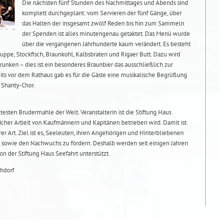
Die nächsten fünf Stunden des Nachmittages und Abends sind
komplett durchgeplant: vom Servieren der fünf Gänge, über
das Halten der insgesamt zwölf Reden bis hin zum Sammeln
der Spenden ist alles minutengenau getaktet. Das Menü wurde
über die vergangenen Jahrhunderte kaum verändert. Es besteht
uppe, Stockfisch, Braunkohl, Kalbsbraten und Rigaer Butt. Dazu wird
unken – dies ist ein besonderes Braunbier das ausschließlich zur
eits vor dem Rathaus gab es für die Gäste eine musikalische Begrüßung
 Shanty-Chor.
ltesten Brudermahle der Welt. Veranstalterin ist die Stiftung Haus
licher Arbeit von Kaufmännern und Kapitänen betrieben wird. Damit ist
rer Art. Ziel ist es, Seeleuten, ihren Angehörigen und Hinterbliebenen
n, sowie den Nachwuchs zu fördern. Deshalb werden seit einigen Jahren
n der Stiftung Haus Seefahrt unterstützt.
chdorf