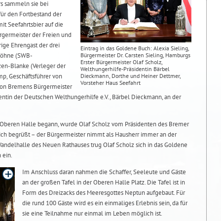
rs sammeln sie bei
für den Fortbestand der
it Seefahrtsbier auf die
Bürgermeister der Freien und
rige Ehrengast der drei
Eintrag in das Goldene Buch: Alexia Sieling,
Bürgermeister Dr. Carsten Sieling, Hamburgs
 Köhne (SWB-
Erster Bürgermeister Olaf Scholz,
tzen-Blanke (Verleger der
Welthungerhilfe-Präsidentin Bärbel
Dieckmann, Dorthe und Heiner Dettmer,
p, Geschäftsführer von
Vorsteher Haus Seefahrt
on Bremens Bürgermeister
dentin der Deutschen Welthungerhilfe e.V., Bärbel Dieckmann, an der
er Oberen Halle begann, wurde Olaf Scholz vom Präsidenten des Bremer
zlich begrüßt – der Bürgermeister nimmt als Hausherr immer an der
r Wandelhalle des Neuen Rathauses trug Olaf Scholz sich in das Goldene
 ein.
Im Anschluss daran nahmen die Schaffer, Seeleute und Gäste
an der großen Tafel in der Oberen Halle Platz. Die Tafel ist in
Form des Dreizacks des Meeresgottes Neptun aufgebaut. Für
die rund 100 Gäste wird es ein einmaliges Erlebnis sein, da für
sie eine Teilnahme nur einmal im Leben möglich ist.