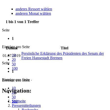
anderes Ressort wählen
anderen Monat wählen
1 bis 1 von 1 Treffer
Seite
1
Einträge pro Seite
Datum
Titel
Persönliche Erklärung des Präsidenten des Senats der
10
01.07.2019
Freien Hansestadt Bremen
20
Seite
50
100
1
Einträge pro Seite
Bremen von oben ·
10
Navigation:
20
50
Startseite
100
Pressemitteilungen
Recherche