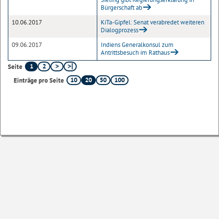
Bürgerschaft ab
10.06.2017
KiTa-Gipfel: Senat verabredet weiteren
Dialogprozess
09.06.2017
Indiens Generalkonsul zum
Antrittsbesuch im Rathaus
1
2
Seite
10
20
50
100
Einträge pro Seite
Sofern nicht
anders angegeben
, stehen die Inhalte dieser Seite unter der
Lizenz
Startseite