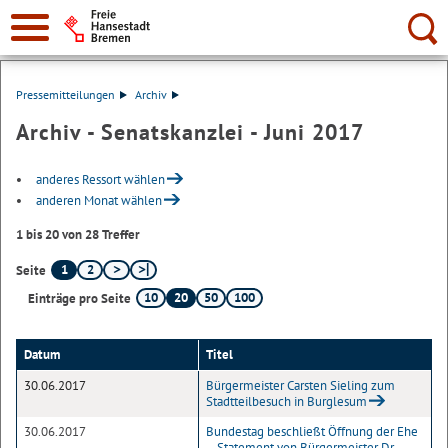
Suche:
Pressemitteilungen
Archiv
Archiv - Senatskanzlei - Juni 2017
anderes Ressort wählen
anderen Monat wählen
1 bis 20 von 28 Treffer
1
2
Seite
10
20
50
100
Einträge pro Seite
Datum
Titel
30.06.2017
Bürgermeister Carsten Sieling zum
Stadtteilbesuch in Burglesum
30.06.2017
Bundestag beschließt Öffnung der Ehe
– Statement von Bürgermeister Dr.