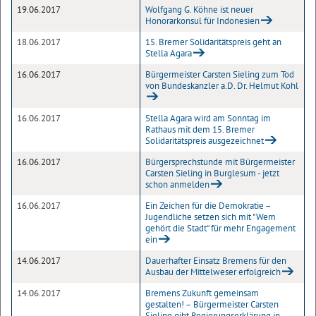
19.06.2017
Wolfgang G. Köhne ist neuer
Honorarkonsul für Indonesien
18.06.2017
15. Bremer Solidaritätspreis geht an
Stella Agara
16.06.2017
Bürgermeister Carsten Sieling zum Tod
von Bundeskanzler a.D. Dr. Helmut Kohl
16.06.2017
Stella Agara wird am Sonntag im
Rathaus mit dem 15. Bremer
Solidaritätspreis ausgezeichnet
16.06.2017
Bürgersprechstunde mit Bürgermeister
Carsten Sieling in Burglesum - jetzt
schon anmelden
16.06.2017
Ein Zeichen für die Demokratie –
Jugendliche setzen sich mit "Wem
gehört die Stadt“ für mehr Engagement
ein
14.06.2017
Dauerhafter Einsatz Bremens für den
Ausbau der Mittelweser erfolgreich
14.06.2017
Bremens Zukunft gemeinsam
gestalten! – Bürgermeister Carsten
Sieling gibt Regierungserklärung in