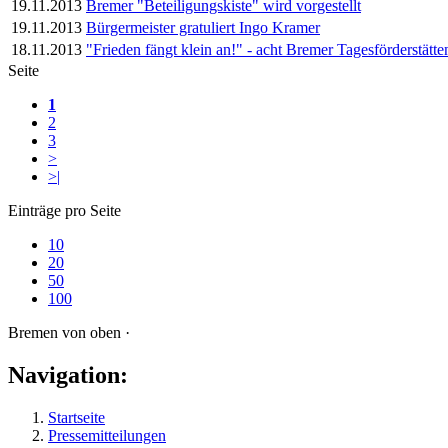
19.11.2013
Bremer "Beteiligungskiste" wird vorgestellt
19.11.2013
Bürgermeister gratuliert Ingo Kramer
18.11.2013
"Frieden fängt klein an!" - acht Bremer Tagesförderstätte
Seite
1
2
3
>
>|
Einträge pro Seite
10
20
50
100
Bremen von oben ·
Navigation:
Startseite
Pressemitteilungen