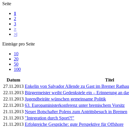
Seite
1
2
3
>
>|
Einträge pro Seite
10
20
50
100
Datum
Titel
27.11.2013
Enkelin von Salvador Allende zu Gast im Bremer Rathau
22.11.2013
Bürgermeister weiht Gedenkstele ein – Erinnerung an d
22.11.2013
Jugendbeiräte wünschen gemeinsame Politik
22.11.2013
63. Europaministerkonferenz unter bremischem Vorsitz
21.11.2013
Neuer Botschafter Polens zum Antrittsbesuch in Bremen
21.11.2013
"Integration durch Sport?!"
21.11.2013
Erfolgreiche Gespräche: gute Perspektive für Offshore