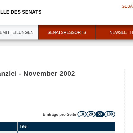
GEBÄ
LLE DES SENATS
EMITTEILUNGEN
SENATSRESSORTS
NEWSLETT
anzlei - November 2002
10
20
50
100
Einträge pro Seite
Titel