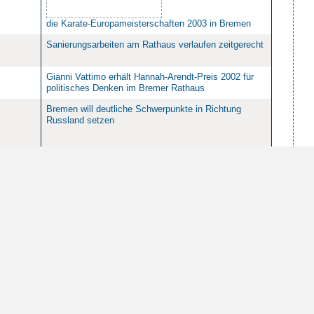
die Karate-Europameisterschaften 2003 in Bremen
Sanierungsarbeiten am Rathaus verlaufen zeitgerecht
Gianni Vattimo erhält Hannah-Arendt-Preis 2002 für
politisches Denken im Bremer Rathaus
Bremen will deutliche Schwerpunkte in Richtung
Russland setzen
Gemeinsame Mediengesellschaft der Länder
Niedersachsen und Bremen „nordmedia“ zeichnet
„hervorragende Kinos“ aus
Mittwoch Landespressekonferenz im Rathaus
Eine Deputationssitzung
Neuer Honorarkonsul Luxemburgs macht
Antrittsbesuch im Bremer Rathaus