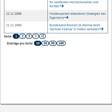
für verdienten Hochschullehrer und
Richter
22.11.2000
Musikexperten diskutieren Strategien des
Eigensinns
21.11.2000
Bundesland Bremen ist dreimal beim
"German Festival" in Indien vertreten
1
2
3
Seite
10
20
50
100
Einträge pro Seite