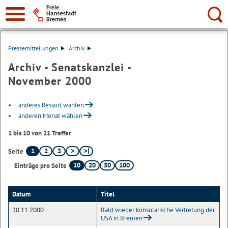
Suche:
Pressemitteilungen
Archiv
Archiv - Senatskanzlei -
November 2000
anderes Ressort wählen
anderen Monat wählen
1 bis 10 von 21 Treffer
1
2
3
Seite
10
20
50
100
Einträge pro Seite
Datum
Titel
30.11.2000
Bald wieder konsularische Vertretung der
USA in Bremen