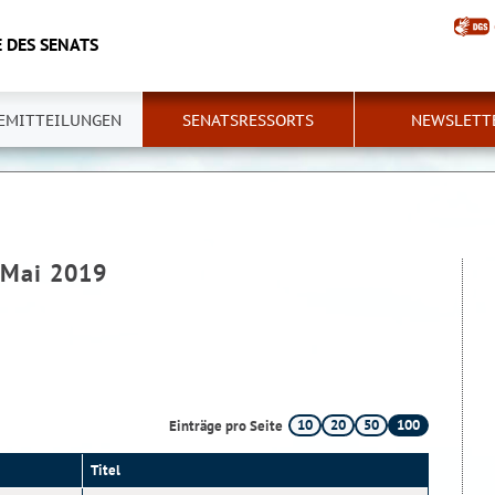
 DES SENATS
EMITTEILUNGEN
SENATSRESSORTS
NEWSLETT
- Mai 2019
10
20
50
100
Einträge pro Seite
Titel