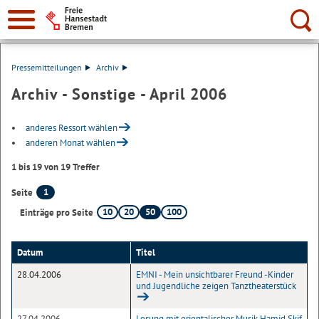
Suche:
Pressemitteilungen
Archiv
Archiv - Sonstige - April 2006
anderes Ressort wählen
anderen Monat wählen
1 bis 19 von 19 Treffer
1
Seite
10
20
50
100
Einträge pro Seite
Datum
Titel
28.04.2006
EMNI - Mein unsichtbarer Freund -Kinder
und Jugendliche zeigen Tanztheaterstück
27.04.2006
Lesung mit orientalischer Musik Hamid Skif