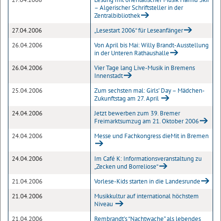
– Algerischer Schriftsteller in der
Zentralbibliothek
27.04.2006
„Lesestart 2006“ für Leseanfänger
26.04.2006
Von April bis Mai: Willy Brandt-Ausstellung
in der Unteren Rathaushalle
26.04.2006
Vier Tage lang Live-Musik in Bremens
Innenstadt
25.04.2006
Zum sechsten mal: Girls’ Day – Mädchen-
Zukunftstag am 27. April
24.04.2006
Jetzt bewerben zum 39. Bremer
Freimarktsumzug am 21. Oktober 2006
24.04.2006
Messe und Fachkongress dieMit in Bremen
24.04.2006
Im Café K: Informationsveranstaltung zu
„Zecken und Borreliose“
21.04.2006
Vorlese-Kids starten in die Landesrunde
21.04.2006
Musikkultur auf international höchstem
Niveau
21.04.2006
Rembrandt’s “Nachtwache” als lebendes