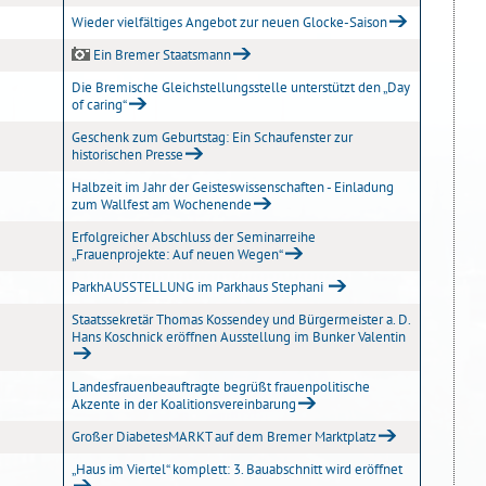
Wieder vielfältiges Angebot zur neuen Glocke-Saison
Ein Bremer Staatsmann
Die Bremische Gleichstellungsstelle unterstützt den „Day
of caring“
Geschenk zum Geburtstag: Ein Schaufenster zur
historischen Presse
Halbzeit im Jahr der Geisteswissenschaften - Einladung
zum Wallfest am Wochenende
Erfolgreicher Abschluss der Seminarreihe
„Frauenprojekte: Auf neuen Wegen“
ParkhAUSSTELLUNG im Parkhaus Stephani
Staatssekretär Thomas Kossendey und Bürgermeister a. D.
Hans Koschnick eröffnen Ausstellung im Bunker Valentin
Landesfrauenbeauftragte begrüßt frauenpolitische
Akzente in der Koalitionsvereinbarung
Großer DiabetesMARKT auf dem Bremer Marktplatz
„Haus im Viertel“ komplett: 3. Bauabschnitt wird eröffnet