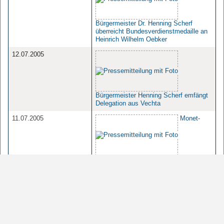
Bürgermeister Dr. Henning Scherf
überreicht Bundesverdienstmedaille an
Heinrich Wilhelm Oebker
12.07.2005
Bürgermeister Henning Scherf emfängt
Delegation aus Vechta
11.07.2005
Monet-
Ausstellung: Bremer “Camille“ bei
Bürgermeister Henning Scherf
06.07.2005
Empfang
im Rathaus für Rotary-