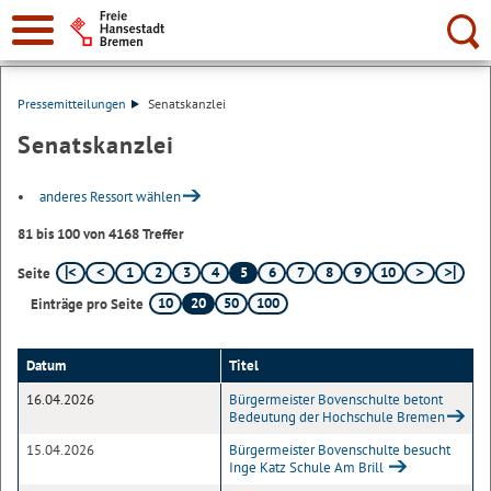
Suche:
Pressemitteilungen
Senatskanzlei
Senatskanzlei
anderes Ressort wählen
81 bis 100 von 4168 Treffer
1
2
3
4
5
6
7
8
9
10
Seite
10
20
50
100
Einträge pro Seite
Datum
Titel
16.04.2026
Bürgermeister Bovenschulte betont
Bedeutung der Hochschule Bremen
15.04.2026
Bürgermeister Bovenschulte besucht
Inge Katz Schule Am Brill