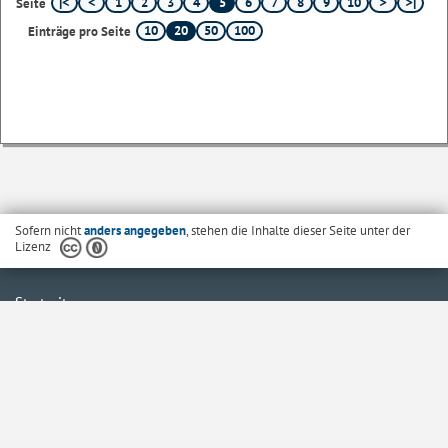
1
2
3
4
5
6
7
8
9
10
Seite
10
20
50
100
Einträge pro Seite
Sofern nicht
anders angegeben
, stehen die Inhalte dieser Seite unter der
Lizenz
Startseite
Kontakt
Barrierefreiheit
Datenschutzerklärung