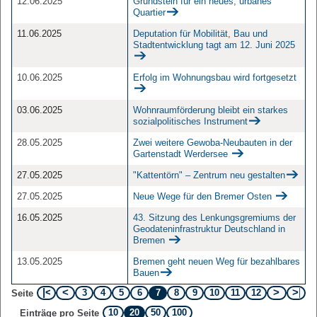
12.06.2025
Grundstein für ein neues, urbanes
Quartier
11.06.2025
Deputation für Mobilität, Bau und
Stadtentwicklung tagt am 12. Juni 2025
10.06.2025
Erfolg im Wohnungsbau wird fortgesetzt
03.06.2025
Wohnraumförderung bleibt ein starkes
sozialpolitisches Instrument
28.05.2025
Zwei weitere Gewoba-Neubauten in der
Gartenstadt Werdersee
27.05.2025
"Kattentörn" – Zentrum neu gestalten
27.05.2025
Neue Wege für den Bremer Osten
16.05.2025
43. Sitzung des Lenkungsgremiums der
Geodateninfrastruktur Deutschland in
Bremen
13.05.2025
Bremen geht neuen Weg für bezahlbares
Bauen
3
4
5
6
7
8
9
10
11
12
Seite
10
20
50
100
Einträge pro Seite