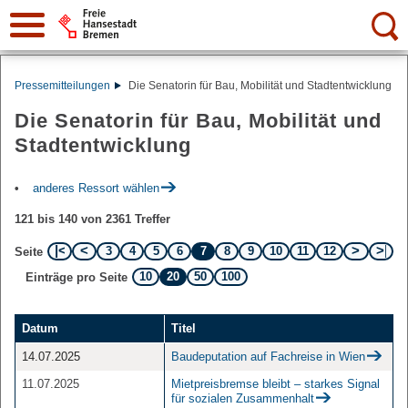
Suche:
Pressemitteilungen
Die Senatorin für Bau, Mobilität und Stadtentwicklung
Die Senatorin für Bau, Mobilität und
Stadtentwicklung
anderes Ressort wählen
121 bis 140 von 2361 Treffer
3
4
5
6
7
8
9
10
11
12
Seite
10
20
50
100
Einträge pro Seite
Datum
Titel
14.07.2025
Baudeputation auf Fachreise in Wien
11.07.2025
Mietpreisbremse bleibt – starkes Signal
für sozialen Zusammenhalt