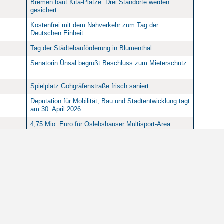
Bremen baut Kita-Plätze: Drei Standorte werden
gesichert
Kostenfrei mit dem Nahverkehr zum Tag der
Deutschen Einheit
Tag der Städtebauförderung in Blumenthal
Senatorin Ünsal begrüßt Beschluss zum Mieterschutz
Spielplatz Gohgräfenstraße frisch saniert
Deputation für Mobilität, Bau und Stadtentwicklung tagt
am 30. April 2026
4,75 Mio. Euro für Oslebshauser Multisport-Area
Senat beschließt 8,5 Millionen Euro für Bremer
Verkehrsinfrastruktur
Senatorin Ünsal eröffnet ersten mobil.punkt in Bremen-
Nord
2. Baustellendialog: Klarer Fahrplan für Bremen
Melanie Seuring wird neue Gewoba-Vorständin
Bremen eröffnet seine erste IBA-Werkstatt