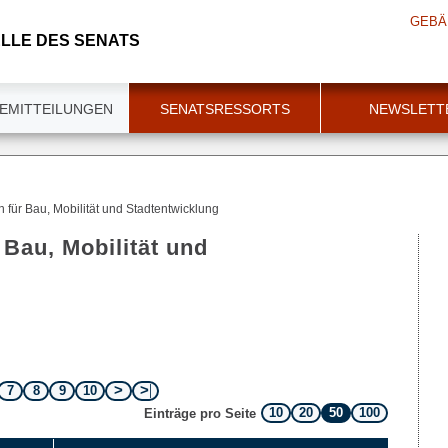
GEBÄ
LLE DES SENATS
EMITTEILUNGEN
SENATSRESSORTS
NEWSLETT
n für Bau, Mobilität und Stadtentwicklung
 Bau, Mobilität und
7
8
9
10
10
20
50
100
Einträge pro Seite