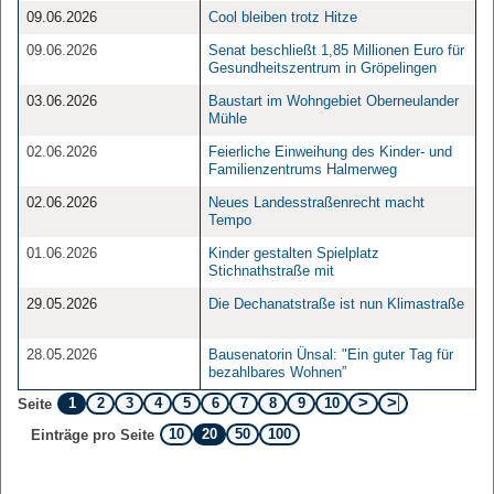
09.06.2026
Cool bleiben trotz Hitze
09.06.2026
Senat beschließt 1,85 Millionen Euro für
Gesundheitszentrum in Gröpelingen
03.06.2026
Baustart im Wohngebiet Oberneulander
Mühle
02.06.2026
Feierliche Einweihung des Kinder- und
Familienzentrums Halmerweg
02.06.2026
Neues Landesstraßenrecht macht
Tempo
01.06.2026
Kinder gestalten Spielplatz
Stichnathstraße mit
29.05.2026
Die Dechanatstraße ist nun Klimastraße
28.05.2026
Bausenatorin Ünsal: "Ein guter Tag für
bezahlbares Wohnen”
1
2
3
4
5
6
7
8
9
10
Seite
10
20
50
100
Einträge pro Seite