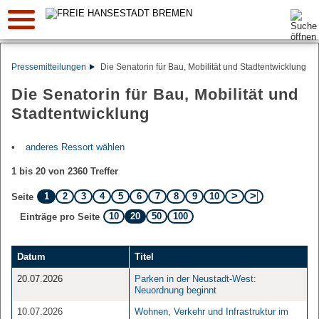
Suche:
Pressemitteilungen
Die Senatorin für Bau, Mobilität und Stadtentwicklung
Die Senatorin für Bau, Mobilität und
Stadtentwicklung
anderes Ressort wählen
1 bis 20 von 2360 Treffer
1
2
3
4
5
6
7
8
9
10
Seite
10
20
50
100
Einträge pro Seite
Datum
Titel
20.07.2026
Parken in der Neustadt-West:
Neuordnung beginnt
10.07.2026
Wohnen, Verkehr und Infrastruktur im