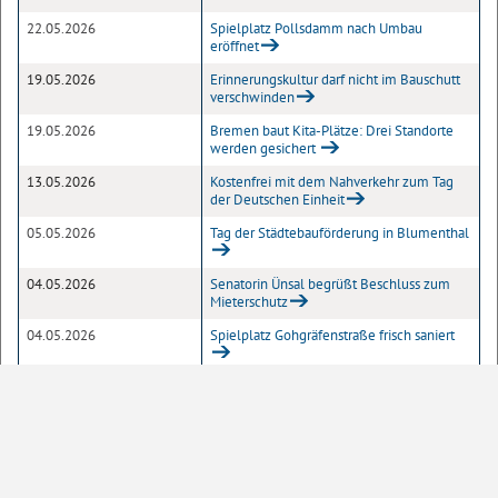
22.05.2026
Spielplatz Pollsdamm nach Umbau
eröffnet
19.05.2026
Erinnerungskultur darf nicht im Bauschutt
verschwinden
19.05.2026
Bremen baut Kita-Plätze: Drei Standorte
werden gesichert
13.05.2026
Kostenfrei mit dem Nahverkehr zum Tag
der Deutschen Einheit
05.05.2026
Tag der Städtebauförderung in Blumenthal
04.05.2026
Senatorin Ünsal begrüßt Beschluss zum
Mieterschutz
04.05.2026
Spielplatz Gohgräfenstraße frisch saniert
28.04.2026
Deputation für Mobilität, Bau und
Stadtentwicklung tagt am 30. April 2026
21.04.2026
4,75 Mio. Euro für Oslebshauser Multisport-
Area