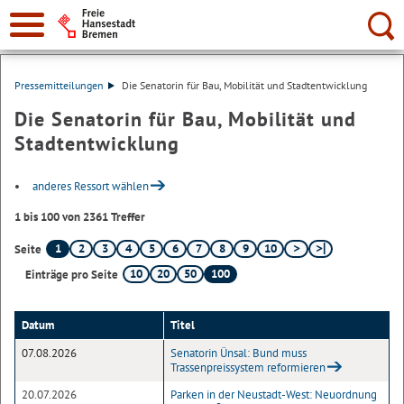
Suche:
Pressemitteilungen
Die Senatorin für Bau, Mobilität und Stadtentwicklung
Die Senatorin für Bau, Mobilität und
Stadtentwicklung
anderes Ressort wählen
1 bis 100 von 2361 Treffer
1
2
3
4
5
6
7
8
9
10
Seite
10
20
50
100
Einträge pro Seite
Datum
Titel
07.08.2026
Senatorin Ünsal: Bund muss
Trassenpreissystem reformieren
20.07.2026
Parken in der Neustadt-West: Neuordnung