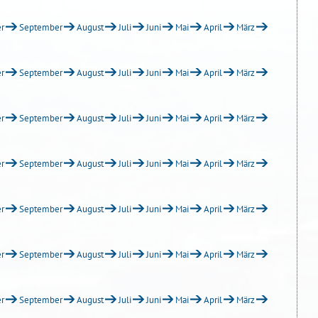
r
September
August
Juli
Juni
Mai
April
März
r
September
August
Juli
Juni
Mai
April
März
r
September
August
Juli
Juni
Mai
April
März
r
September
August
Juli
Juni
Mai
April
März
r
September
August
Juli
Juni
Mai
April
März
r
September
August
Juli
Juni
Mai
April
März
r
September
August
Juli
Juni
Mai
April
März