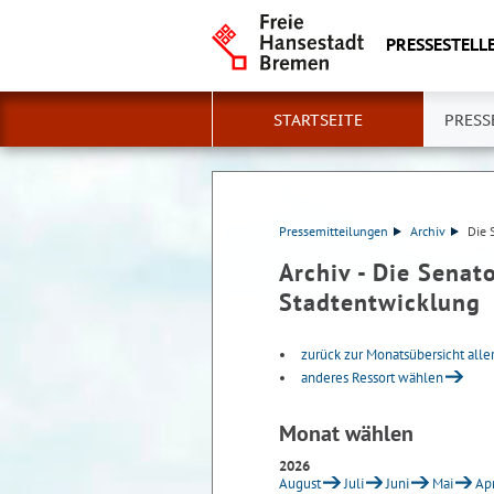
PRESSESTELLE
STARTSEITE
PRESS
Pressemitteilungen
Archiv
Die 
Archiv - Die Senat
Stadtentwicklung
zurück zur Monatsübersicht alle
anderes Ressort wählen
Monat wählen
2026
August
Juli
Juni
Mai
Apr