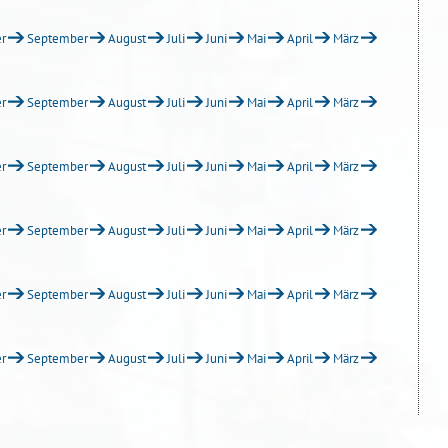
r
September
August
Juli
Juni
Mai
April
März
r
September
August
Juli
Juni
Mai
April
März
r
September
August
Juli
Juni
Mai
April
März
r
September
August
Juli
Juni
Mai
April
März
r
September
August
Juli
Juni
Mai
April
März
r
September
August
Juli
Juni
Mai
April
März