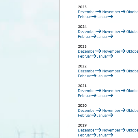
2025
Dezember
November
Oktobe
Februar
Januar
2024
Dezember
November
Oktobe
Februar
Januar
2023
Dezember
November
Oktobe
Februar
Januar
2022
Dezember
November
Oktobe
Februar
Januar
2021
Dezember
November
Oktobe
Februar
Januar
2020
Dezember
November
Oktobe
Februar
Januar
2019
Dezember
November
Oktobe
Februar
Januar