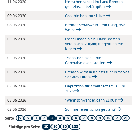
11.06.2026
Menschenhandel im Land Bremen
gemeinsam bekämpfen
09.06.2026
Cool bleiben trotz Hitze
08.06.2026
Bremer Senatswein – ein Hang, zwei
Weine
05.06.2026
Mehr Kinder in die Kitas: Bremen
vereinfacht Zugang für geflüchtete
Kinder
05.06.2026
"Menschen nicht unter
Generalverdacht stellen"
05.06.2026
Bremen wirbt in Brüssel für ein starkes
Soziales Europa
05.06.2026
Deputation für Arbeit tagt am 9. Juni
2026
05.06.2026
"Wenn schwanger, dann ZERO!"
02.06.2026
Sommerferien schon geplant?
1
2
3
4
5
6
7
8
9
10
Seite
10
20
50
100
Einträge pro Seite