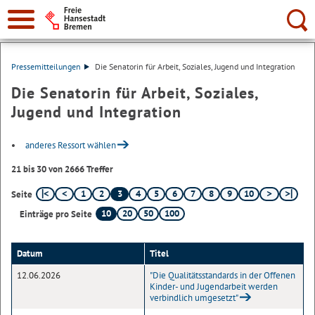
Suche:
Pressemitteilungen
Die Senatorin für Arbeit, Soziales, Jugend und Integration
Die Senatorin für Arbeit, Soziales,
Jugend und Integration
anderes Ressort wählen
21 bis 30 von 2666 Treffer
1
2
3
4
5
6
7
8
9
10
Seite
10
20
50
100
Einträge pro Seite
Datum
Titel
12.06.2026
"Die Qualitätsstandards in der Offenen
Kinder- und Jugendarbeit werden
verbindlich umgesetzt"