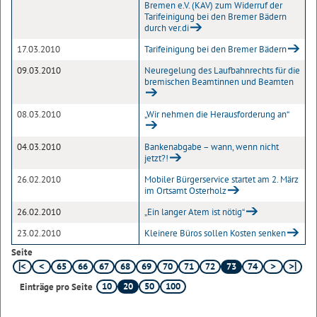
Bremen e.V. (KAV) zum Widerruf der
Tarifeinigung bei den Bremer Bädern
durch ver.di
17.03.2010
Tarifeinigung bei den Bremer Bädern
09.03.2010
Neuregelung des Laufbahnrechts für die
bremischen Beamtinnen und Beamten
08.03.2010
„Wir nehmen die Herausforderung an“
04.03.2010
Bankenabgabe – wann, wenn nicht
jetzt?!
26.02.2010
Mobiler Bürgerservice startet am 2. März
im Ortsamt Osterholz
26.02.2010
„Ein langer Atem ist nötig“
23.02.2010
Kleinere Büros sollen Kosten senken
Seite
65
66
67
68
69
70
71
72
73
74
10
20
50
100
Einträge pro Seite