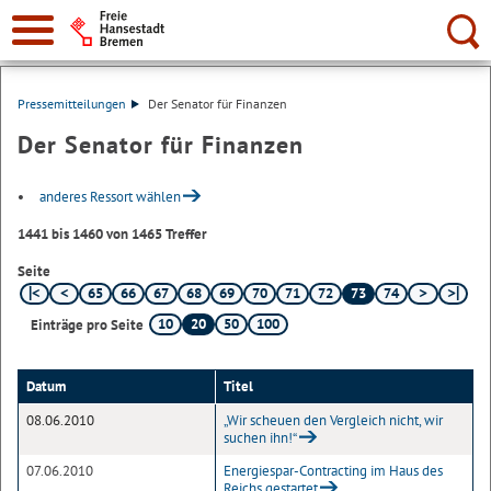
Suche:
Pressemitteilungen
Der Senator für Finanzen
Der Senator für Finanzen
anderes Ressort wählen
1441 bis 1460 von 1465 Treffer
Seite
65
66
67
68
69
70
71
72
73
74
10
20
50
100
Einträge pro Seite
Datum
Titel
08.06.2010
„Wir scheuen den Vergleich nicht, wir
suchen ihn!“
07.06.2010
Energiespar-Contracting im Haus des
Reichs gestartet