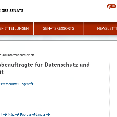
 DES SENATS
EMITTEILUNGEN
SENATSRESSORTS
NEWSLETT
 und Informationsfreiheit
sbeauftragte für Datenschutz und
it
r Pressemitteilungen
il
März
Februar
Januar