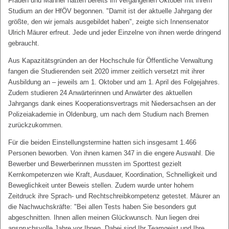
Frauen und Männer hatten bereits im vergangenen Oktober mit ihrem
Studium an der HfÖV begonnen. "Damit ist der aktuelle Jahrgang der
größte, den wir jemals ausgebildet haben", zeigte sich Innensenator
Ulrich Mäurer erfreut. Jede und jeder Einzelne von ihnen werde dringend
gebraucht.
Aus Kapazitätsgründen an der Hochschule für Öffentliche Verwaltung
fangen die Studierenden seit 2020 immer zeitlich versetzt mit ihrer
Ausbildung an – jeweils am 1. Oktober und am 1. April des Folgejahres.
Zudem studieren 24 Anwärterinnen und Anwärter des aktuellen
Jahrgangs dank eines Kooperationsvertrags mit Niedersachsen an der
Polizeiakademie in Oldenburg, um nach dem Studium nach Bremen
zurückzukommen.
Für die beiden Einstellungstermine hatten sich insgesamt 1.466
Personen beworben. Von ihnen kamen 347 in die engere Auswahl. Die
Bewerber und Bewerberinnen mussten im Sporttest gezielt
Kernkompetenzen wie Kraft, Ausdauer, Koordination, Schnelligkeit und
Beweglichkeit unter Beweis stellen. Zudem wurde unter hohem
Zeitdruck ihre Sprach- und Rechtschreibkompetenz getestet. Mäurer an
die Nachwuchskräfte: "Bei allen Tests haben Sie besonders gut
abgeschnitten. Ihnen allen meinen Glückwunsch. Nun liegen drei
anspruchsvolle Jahre vor Ihnen. Dabei sind Ihr Teamgeist und Ihre