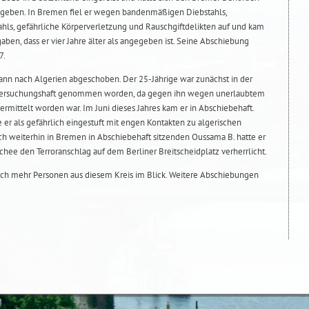
egeben. In Bremen fiel er wegen bandenmäßigen Diebstahls,
ls, gefährliche Körperverletzung und Rauschgiftdelikten auf und kam
gaben, dass er vier Jahre älter als angegeben ist. Seine Abschiebung
7.
nn nach Algerien abgeschoben. Der 25-Jährige war zunächst in der
Untersuchungshaft genommen worden, da gegen ihn wegen unerlaubtem
ermittelt worden war. Im Juni dieses Jahres kam er in Abschiebehaft.
er als gefährlich eingestuft mit engen Kontakten zu algerischen
h weiterhin in Bremen in Abschiebehaft sitzenden Oussama B. hatte er
hee den Terroranschlag auf dem Berliner Breitscheidplatz verherrlicht.
och mehr Personen aus diesem Kreis im Blick. Weitere Abschiebungen