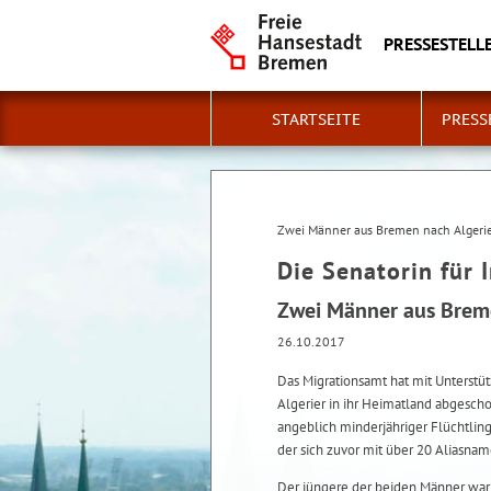
PRESSESTELLE
STARTSEITE
PRESS
Zwei Männer aus Bremen nach Algeri
Die Senatorin für 
Zwei Männer aus Brem
26.10.2017
Das Migrationsamt hat mit Unterst
Algerier in ihr Heimatland abgescho
angeblich minderjähriger Flüchtli
der sich zuvor mit über 20 Aliasna
Der jüngere der beiden Männer war