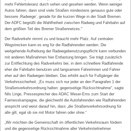
mehr Fehlertoleranz durch sehen und gesehen werden. Wenn weniger
Autos fahren, dann sind viele Straßen mindestens genauso gute oder
bessere ‚Radwege‘, gerade für die kurzen Wege in der Stadt Bremen.
Der ADFC begrüßt die Wahlfreiheit zwischen Radweg und Fahrbahn auf
dem größten Teil des Bremer Straßennetzes."
Der Radverkehr nimmt zu und braucht mehr Platz. Auf zentralen
Wegstrecken kann es eng für die Radfahrenden werden. Die
weitgehende Aufhebung der Radwegebenutzungspflicht kann verbunden
mit anderen Maßnahmen hier Entlastung bringen. Sie trägt zusätzlich
zur Entflechtung des Radverkehrs bei, in dem schnellere Radfahrende
eher die Fahrbahn benutzen und langsamere Fahrerinnen und Fahrer
eher auf den Radwegen bleiben. Das erhöht auch für Fußgänger die
Verkehrssicherheit. „Es muss sich nur jeder an den Paragrafen 1 der
Straßenverkehrsordnung halten: gegenseitige Rücksichtnahme“, sagte
Nils Linge, Pressesprecher des ADAC Weser-Ems zum Start der
Fairnesskampagne, die gleichwohl die Autofahrenden wie Radfahrenden
anspricht und weist darauf hin, dass „die Straßenverkehrsordnung für
alle gilt, egal ob sie mit Motor fahren oder ohne.“
„Wir möchten die Gemeinschaft im öffentlichen Verkehrsraum fördern
und die gegenseitige Rücksichtnahme aller Verkehrsteilnehmer