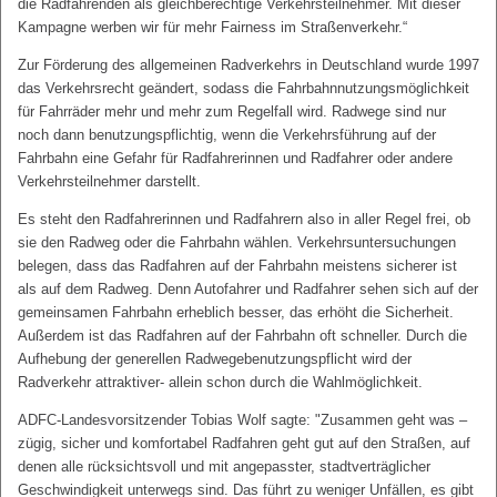
die Radfahrenden als gleichberechtige Verkehrsteilnehmer. Mit dieser
Kampagne werben wir für mehr Fairness im Straßenverkehr.“
Zur Förderung des allgemeinen Radverkehrs in Deutschland wurde 1997
das Verkehrsrecht geändert, sodass die Fahrbahnnutzungsmöglichkeit
für Fahrräder mehr und mehr zum Regelfall wird. Radwege sind nur
noch dann benutzungspflichtig, wenn die Verkehrsführung auf der
Fahrbahn eine Gefahr für Radfahrerinnen und Radfahrer oder andere
Verkehrsteilnehmer darstellt.
Es steht den Radfahrerinnen und Radfahrern also in aller Regel frei, ob
sie den Radweg oder die Fahrbahn wählen. Verkehrsuntersuchungen
belegen, dass das Radfahren auf der Fahrbahn meistens sicherer ist
als auf dem Radweg. Denn Autofahrer und Radfahrer sehen sich auf der
gemeinsamen Fahrbahn erheblich besser, das erhöht die Sicherheit.
Außerdem ist das Radfahren auf der Fahrbahn oft schneller. Durch die
Aufhebung der generellen Radwegebenutzungspflicht wird der
Radverkehr attraktiver- allein schon durch die Wahlmöglichkeit.
ADFC-Landesvorsitzender Tobias Wolf sagte: "Zusammen geht was –
zügig, sicher und komfortabel Radfahren geht gut auf den Straßen, auf
denen alle rücksichtsvoll und mit angepasster, stadtverträglicher
Geschwindigkeit unterwegs sind. Das führt zu weniger Unfällen, es gibt