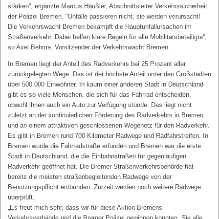
stärken“, ergänzte Marcus Häußler, Abschnittsleiter Verkehrssicherheit
der Polizei Bremen. "Unfälle passieren nicht, sie werden verursacht!
Die Verkehrswacht Bremen bekämpft die Hauptunfallursachen im
Straßenverkehr. Dabei helfen klare Regeln für alle Mobilitätsbeteiligte“,
so Axel Behme, Vorsitzender der Verkehrswacht Bremen.
In Bremen liegt der Anteil des Radverkehrs bei 25 Prozent aller
zurückgelegten Wege. Das ist der höchste Anteil unter den Großstädten
über 500.000 Einwohner. In kaum einer anderen Stadt in Deutschland
gibt es so viele Menschen, die sich für das Fahrrad entscheiden,
obwohl ihnen auch ein Auto zur Verfügung stünde. Das liegt nicht
zuletzt an der kontinuierlichen Förderung des Radverkehrs in Bremen
und an einem attraktiven geschlossenen Wegenetz für den Radverkehr.
Es gibt in Bremen rund 700 Kilometer Radwege und Radfahrstreifen. In
Bremen wurde die Fahrradstraße erfunden und Bremen war die erste
Stadt in Deutschland, die die Einbahnstraßen für gegenläufigen
Radverkehr geöffnet hat. Die Bremer Straßenverkehrsbehörde hat
bereits die meisten straßenbegleitenden Radwege von der
Benutzungspflicht entbunden. Zurzeit werden noch weitere Radwege
überprüft.
„Es freut mich sehr, dass wir für diese Aktion Bremens
Verkehrsverbände und die Bremer Polizei gewinnen konnten. Sie alle