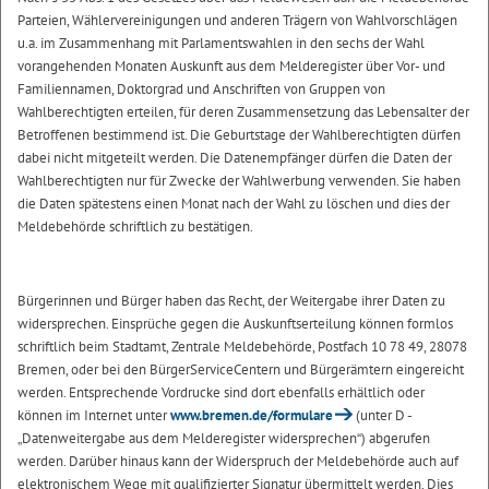
Parteien, Wählervereinigungen und anderen Trägern von Wahlvorschlägen
u.a. im Zusammenhang mit Parlamentswahlen in den sechs der Wahl
vorangehenden Monaten Auskunft aus dem Melderegister über Vor- und
Familiennamen, Doktorgrad und Anschriften von Gruppen von
Wahlberechtigten erteilen, für deren Zusammensetzung das Lebensalter der
Betroffenen bestimmend ist. Die Geburtstage der Wahlberechtigten dürfen
dabei nicht mitgeteilt werden. Die Datenempfänger dürfen die Daten der
Wahlberechtigten nur für Zwecke der Wahlwerbung verwenden. Sie haben
die Daten spätestens einen Monat nach der Wahl zu löschen und dies der
Meldebehörde schriftlich zu bestätigen.
Bürgerinnen und Bürger haben das Recht, der Weitergabe ihrer Daten zu
widersprechen. Einsprüche gegen die Auskunftserteilung können formlos
schriftlich beim Stadtamt, Zentrale Meldebehörde, Postfach 10 78 49, 28078
Bremen, oder bei den BürgerServiceCentern und Bürgerämtern eingereicht
werden. Entsprechende Vordrucke sind dort ebenfalls erhältlich oder
können im Internet unter
www.bremen.de/formulare
(unter D -
„Datenweitergabe aus dem Melderegister widersprechen“) abgerufen
werden. Darüber hinaus kann der Widerspruch der Meldebehörde auch auf
elektronischem Wege mit qualifizierter Signatur übermittelt werden. Dies