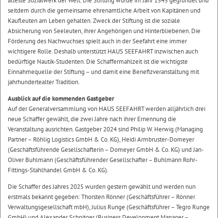
älteste Sozialwerk der Welt. Die Stiftung wurde im Jahr 1545 gegründet und
seitdem durch die gemeinsame ehrenamtliche Arbeit von Kapitänen und
Kaufleuten am Leben gehalten. Zweck der Stiftung ist die soziale
Absicherung von Seeleuten, ihrer Angehörigen und Hinterbliebenen. Die
Förderung des Nachwuchses spielt auch in der Seefahrt eine immer
wichtigere Rolle. Deshalb unterstützt HAUS SEEFAHRT inzwischen auch
bedürftige Nautik-Studenten. Die Schaffermahlzeit ist die wichtigste
Einnahmequelle der Stiftung – und damit eine Benefizveranstaltung mit
jahrhundertealter Tradition.
Ausblick auf die kommenden Gastgeber
Auf der Generalversammlung von HAUS SEEFAHRT werden alljährlich drei
neue Schaffer gewählt, die zwei Jahre nach ihrer Ernennung die
Veranstaltung ausrichten. Gastgeber 2024 sind Philip W. Herwig (Managing
Partner – Röhlig Logistics GmbH & Co. KG), Heidi Armbruster-Domeyer
(Geschäftsführende Gesellschafterin – Domeyer GmbH & Co. KG) und Jan-
Oliver Buhlmann (Geschäftsführender Gesellschafter – Buhlmann Rohr-
Fittings-Stahlhandel GmbH & Co. KG).
Die Schaffer des Jahres 2025 wurden gestern gewählt und werden nun
erstmals bekannt gegeben: Thorsten Rönner (Geschäftsführer – Rönner
Verwaltungsgesellschaft mbH), Julius Runge (Geschäftsführer – Tegro Runge
GmbH) und Alexander Schnitger (Business Development Manager –