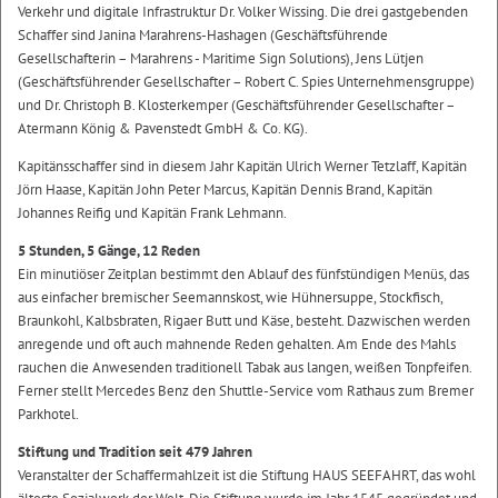
Verkehr und digitale Infrastruktur Dr. Volker Wissing. Die drei gastgebenden
Schaffer sind Janina Marahrens-Hashagen (Geschäftsführende
Gesellschafterin – Marahrens - Maritime Sign Solutions), Jens Lütjen
(Geschäftsführender Gesellschafter – Robert C. Spies Unternehmensgruppe)
und Dr. Christoph B. Klosterkemper (Geschäftsführender Gesellschafter –
Atermann König & Pavenstedt GmbH & Co. KG).
Kapitänsschaffer sind in diesem Jahr Kapitän Ulrich Werner Tetzlaff, Kapitän
Jörn Haase, Kapitän John Peter Marcus, Kapitän Dennis Brand, Kapitän
Johannes Reifig und Kapitän Frank Lehmann.
5 Stunden, 5 Gänge, 12 Reden
Ein minutiöser Zeitplan bestimmt den Ablauf des fünfstündigen Menüs, das
aus einfacher bremischer Seemannskost, wie Hühnersuppe, Stockfisch,
Braunkohl, Kalbsbraten, Rigaer Butt und Käse, besteht. Dazwischen werden
anregende und oft auch mahnende Reden gehalten. Am Ende des Mahls
rauchen die Anwesenden traditionell Tabak aus langen, weißen Tonpfeifen.
Ferner stellt Mercedes Benz den Shuttle-Service vom Rathaus zum Bremer
Parkhotel.
Stiftung und Tradition seit 479 Jahren
Veranstalter der Schaffermahlzeit ist die Stiftung HAUS SEEFAHRT, das wohl