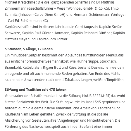
Michael Kretschmer. Die drei gastgebenden Schaffer sind Dr. Matthias
Zimmermann (Geschäftsführer – Weser Wohnbau GmbH & Co.KG), Thilo
Schmitz (Inhaber - Carpe Diem GmbH) und Hermann Schünemann (Verleger
– Carl Ed. Schünemann KG).
Kapitänsschaffer sind in diesem Jahr Kapitän Gerd Augustin, Kapitän Stefan
Schwarze, Kapitän Ralf Günter Hartmann, Kapitän Reinhard Bürßner, Kapitän
Matthias Meyer und Kapitän Jörn Löffler.
5 Stunden, 5 Gänge, 12 Reden
Ein minutiöser Zeitplan bestimmt den Ablauf des fünfstündigen Menüs, das
aus einfacher bremischer Seemannskost, wie Hühnersuppe, Stockfisch,
Braunkohl, Kalbsbraten, Rigaer Butt und Käse, besteht. Dazwischen werden
anregende und oft auch mahnende Reden gehalten. Am Ende des Mahls
rauchen die Anwesenden traditionell Tabak aus langen, weißen Tonpfeifen.
Stiftung und Tradition seit 475 Jahren
Veranstalter der Schaffermahlzeit ist die Stiftung HAUS SEEFAHRT, das wohl
älteste Sozialwerk der Welt. Die Stiftung wurde im Jahr 1545 gegründet und
seitdem durch die gemeinsame ehrenamtliche Arbeit von Kapitänen und
Kaufleuten am Leben gehalten. Zweck der Stiftung ist die soziale
Absicherung von Seeleuten, ihrer Angehörigen und Hinterbliebenen. Die
Förderung des Nachwuchses spielt auch in der Seefahrt eine immer