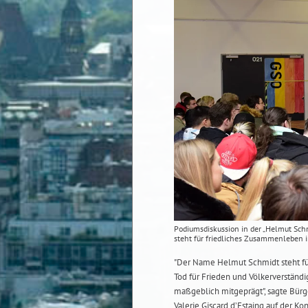
Podiumsdiskussion in der „Helmut Sch
steht für friedliches Zusammenleben i
"Der Name Helmut Schmidt steht für
Tod für Frieden und Völkerverständi
maßgeblich mitgeprägt", sagte Bürg
Valerie Giscard d’Estaing auf der K