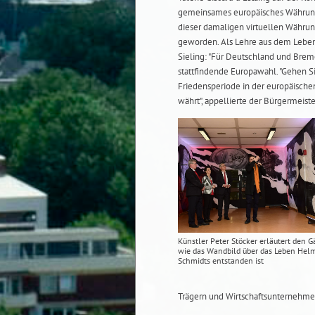
gemeinsames europäisches Währungs
dieser damaligen virtuellen Währun
geworden. Als Lehre aus dem Leben
Sieling: "Für Deutschland und Bremen
stattfindende Europawahl. "Gehen Si
Friedensperiode in der europäische
währt", appellierte der Bürgermeiste
Künstler Peter Stöcker erläutert den G
wie das Wandbild über das Leben Hel
Schmidts entstanden ist
Trägern und Wirtschaftsunternehmen