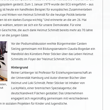
system gestellt. Zum 1. Januar 1979 wurde der ECU eingeführt – aus
g ist heute ein handfestes Beispiel für europäisches Zusammenleben
 und Wirken von Helmut Schmidt für die heutige Politik betonte
 ist ein starkes Europa wichtig." Und erinnerte an die am 26. Mai
e wählen, setzen sie sich ein für unsere Demokratie. Für eine
n Geschichte, die auch dank Helmut Schmidt bereits mehr als 70 Jahre
r an die jungen Gäste.
Vor der Podiumsdiskussion weihte Bürgermeister Carsten
Sieling gemeinsam mit Bildungssenatorin Claudia Bogedan ein
Wandbild des Künstlers Peter Stöcker über das Leben Helmut
Schmidts im Foyer der "Helmut Schmidt Schule" ein.
Hintergrund
Reiner Lehberger ist Professor für Erziehungswissenschaft an
der Universität Hamburg und Autor diverser Bücher über
Helmut und Loki Schmidt. Peter Stöcker ist Inhaber von
ästen,
mut
LuckyWalls, einer bremischen Spezialagentur, die
deutschlandweit Flächen gestaltet. Das Unternehmen
engagiert sich regelmäßig gemeinsam mit verschiedenen
 in sozialen Projekten für Kinder und Jugendliche.