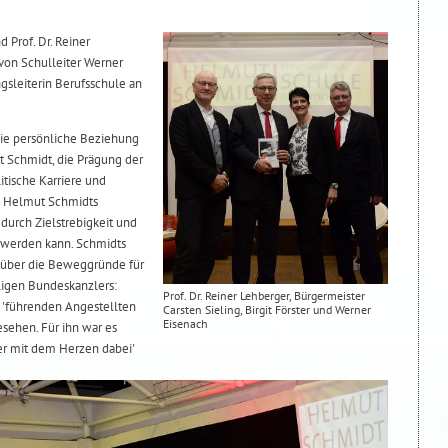
d Prof. Dr. Reiner
 von Schulleiter Werner
ngsleiterin Berufsschule an
die persönliche Beziehung
 Schmidt, die Prägung der
litische Karriere und
r. Helmut Schmidts
durch Zielstrebigkeit und
t werden kann. Schmidts
h über die Beweggründe für
ligen Bundeskanzlers:
Prof. Dr. Reiner Lehberger, Bürgermeister
 'führenden Angestellten
Carsten Sieling, Birgit Förster und Werner
Eisenach
sehen. Für ihn war es
ber mit dem Herzen dabei'