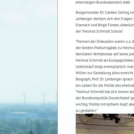
ehemaligen Bundeskanzlers statt.
Bürgermeister Dr. Carsten Sieling un
Lehberger stellten sich den Fragen
Eisenach und Birgit Förster, Abteilu
der "Helmut Schmidt Schule".
Themen der Diskussion waren u.a. 
der beiden Podiumsgäste zu Helmut
familiären Verhältnisse auf seine po
Helmut Schmidt als Europapolitike
Lebenslauf zeigt exemplarisch, was 
Willen zur Gestaltung alles erreich
Biograph, Prof. Dr. Lehberger sprac
ein Leben für die Politik des ehema
"Helmut Schmidt hat sich immer als
der Bundesrepublik Deutschland' ge
wichtig 'Politik mit kühlem Kopf, a
zu gestalten."