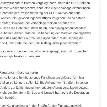
Abfallwirtschaft in Bremen vorgelegt hatte, hatte die CDU-Fraktion
mmer wieder ausgesetzt, ohne eine eigene Vorlage einzubringen.
e Senatorin per Pressemitteilung der CDU-Fraktion auf neue
orden, ein „gewöhnungsbedürftiges Vorgehen“, so Senatorin
t prüfen, inwieweit die Vorschläge meinen Kriterien zur
e müssen die Gebühren stabilisieren, den ökologischen Standard
sauberkeit dienen. Wie bei Beibehaltung der stadtverunreinigenden
tung des Angebots auf 26 Leerungen jeder Restmülltonne die
n soll, dazu fehlt bei der CDU bislang leider jeder Hinweis.“
ügig voranzubringen, hat Wischer angeregt, kurzfristig zwischen
issmöglichkeiten zu erörtern.
Kanalanschlüsse sanieren
m Keller sind funktionierende Kanalhausanschlüsse. Um hier
tellen zu können, sollen künftig Anlieger von Straßen, in denen
inden, zur Ertüchtigung ihrer privaten Abwasseranlagen bewegt
icht der Senatorin für Bau und Umwelt hat heute die Deputation
ich begrüßt.
 der Kanalsanierung in der Straße An der Finkenau gewählt