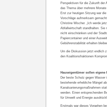
Perspektiven für die Zukunft der 
das Thema über mehrere Monate i
Erst zur heutigen Sitzung war di
Vorschläge aufmerksam gemacht w
Christine Wischer. „Ich werde jetz
Abfallwirtschaft standhalten. Si
nicht einschränken und der Stadt
Papiercontainer und einer Auswei
Gebührenstabilität erhalten bleibe
Um die Diskussion jetzt endlich z
den Koalitionsfraktionen Komprom
Hauseigentümer sollen eigene 
Der beste Schutz gegen Wasser i
bestehende erhebliche Mängel abs
Kanalsanierungsmaßnahmen stattf
werden. Einen entsprechenden Ber
für Umwelt und Energie ausdrückl
Erstmals war dieses Vorgehen bei