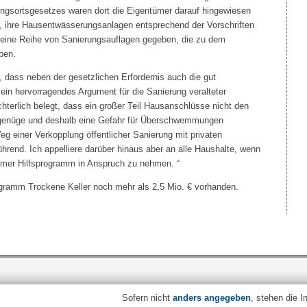
ngsortsgesetzes waren dort die Eigentümer darauf hingewiesen
nd, ihre Hausentwässerungsanlagen entsprechend der Vorschriften
s eine Reihe von Sanierungsauflagen gegeben, die zu dem
ben.
, dass neben der gesetzlichen Erfordernis auch die gut
in hervorragendes Argument für die Sanierung veralteter
hterlich belegt, dass ein großer Teil Hausanschlüsse nicht den
genüge und deshalb eine Gefahr für Überschwemmungen
eg einer Verkopplung öffentlicher Sanierung mit privaten
hrend. Ich appelliere darüber hinaus aber an alle Haushalte, wenn
emer Hilfsprogramm in Anspruch zu nehmen. “
ogramm Trockene Keller noch mehr als 2,5 Mio. € vorhanden.
Sofern nicht
anders angegeben
, stehen die I