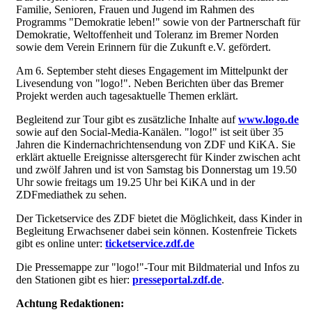
Familie, Senioren, Frauen und Jugend im Rahmen des
Programms "Demokratie leben!" sowie von der Partnerschaft für
Demokratie, Weltoffenheit und Toleranz im Bremer Norden
sowie dem Verein Erinnern für die Zukunft e.V. gefördert.
Am 6. September steht dieses Engagement im Mittelpunkt der
Livesendung von "logo!". Neben Berichten über das Bremer
Projekt werden auch tagesaktuelle Themen erklärt.
Begleitend zur Tour gibt es zusätzliche Inhalte auf
www.logo.de
sowie auf den Social-Media-Kanälen. "logo!" ist seit über 35
Jahren die Kindernachrichtensendung von ZDF und KiKA. Sie
erklärt aktuelle Ereignisse altersgerecht für Kinder zwischen acht
und zwölf Jahren und ist von Samstag bis Donnerstag um 19.50
Uhr sowie freitags um 19.25 Uhr bei KiKA und in der
ZDFmediathek zu sehen.
Der Ticketservice des ZDF bietet die Möglichkeit, dass Kinder in
Begleitung Erwachsener dabei sein können. Kostenfreie Tickets
gibt es online unter:
ticketservice.zdf.de
Die Pressemappe zur "logo!"-Tour mit Bildmaterial und Infos zu
den Stationen gibt es hier:
presseportal.zdf.de
.
Achtung Redaktionen: