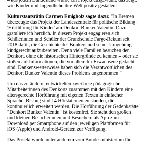
wie Kinder und Jugendliche ihre Welt positiv gestalten.
Kulturstaatsrätin Carmen Emigholz sagte dazu:
"In Bremen
überzeugte das Projekt der Landeszentrale für politische Bildung:
'Hörführung für Kinder' am Denkort Bunker Valentin. Dazu
gratuliere ich herzlich. In diesem Projekt engagieren sich
Schülerinnen und Schüler der Grundschule Farge-Rekum seit
2018 dafür, die Geschichte des Bunkers und seiner Umgebung
kindgerecht aufzubereiten. Denn viele Familien besuchen den
Denkort, ohne die historischen Hintergründe zu kennen – oder sie
stoßen auf Informationen, die vor allem für Erwachsene gedacht
sind. Dankenswerterweise haben sich die Verantwortlichen des
Denkort Bunker Valentin dieses Problems angenommen."
Um das zu ändern, entwickelten zwei freie pädagogische
Mitarbeiterinnen des Denkorts zusammen mit den Kindern eine
altersgerechte Hörführung mit eigenen Texten in einfacher
Sprache. Bislang sind 14 Hörstationen entstanden, die
kontinuierlich erweitert werden. Die Hörführung der Gedenkstätte
"Denkort Bunker Valentin" ist kostenfrei. Sie steht den großen
und kleinen Besucherinnen und Besuchern als App zum
Download per Smartphone auf den jeweiligen Plattformen für
iOS (Apple) und Android-Geräten zur Verfügung.
Das Projekt wurde unter anderem vom Bundesministerium für