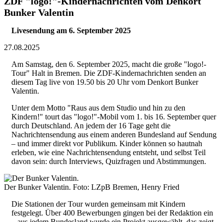
ZDF "logo!"-Kindernachrichten vom Denkort
Bunker Valentin
Livesendung am 6. September 2025
27.08.2025
Am Samstag, den 6. September 2025, macht die große "logo!-
Tour" Halt in Bremen. Die ZDF-Kindernachrichten senden an
diesem Tag live von 19.50 bis 20 Uhr vom Denkort Bunker
Valentin.
Unter dem Motto "Raus aus dem Studio und hin zu den
Kindern!" tourt das "logo!"-Mobil vom 1. bis 16. September quer
durch Deutschland. An jedem der 16 Tage geht die
Nachrichtensendung aus einem anderen Bundesland auf Sendung
– und immer direkt vor Publikum. Kinder können so hautnah
erleben, wie eine Nachrichtensendung entsteht, und selbst Teil
davon sein: durch Interviews, Quizfragen und Abstimmungen.
Der Bunker Valentin. Foto: LZpB Bremen, Henry Fried
Die Stationen der Tour wurden gemeinsam mit Kindern
festgelegt. Über 400 Bewerbungen gingen bei der Redaktion ein
– aus jedem Bundesland wurde ein Projekt ausgewählt, das zeigt,