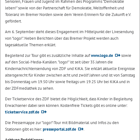
Senioren, Frauen und Jugend im Rahmen des Programms "Demokratie
leben!" sowie von der Partnerschaft für Demokratie, Weltoffenheit und
Toleranz im Bremer Norden sowie dem Verein Erinnern für die Zukunft e.V.
gefördert.
Am 6. September steht dieses Engagement im Mittelpunkt der Livesendung
von "logo!". Neben Berichten über das Bremer Projekt werden auch
tagesaktuelle Themen erklärt.
Begleitend zur Tour gibt es zusätzliche Inhalte auf
www.logo.de
sowie
auf den Social-Media-Kanälen. "logo!" ist seit über 35 Jahren die
Kindernachrichtensendung von ZDF und KiKA. Sie erklärt aktuelle Ereignisse
altersgerecht für Kinder zwischen acht und zwölf Jahren und ist von Samstag
bis Donnerstag um 19.50 Uhr sowie freitags um 19.25 Uhr bei KiKA und in
der ZDFmediathek zu sehen.
Der Ticketservice des ZDF bietet die Möglichkeit, dass Kinder in Begleitung
Erwachsener dabei sein können. Kostenfreie Tickets gibt es online unter:
ticketservice.zdf.de
Die Pressemappe zur "logo!"-Tour mit Bildmaterial und Infos zu den
Stationen gibt es hier:
presseportal.zdf.de
.
Achtung Redaktionen: