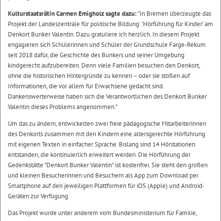
Kulturstaatsrätin Carmen Emigholz sagte dazu:
"In Bremen überzeugte das
Projekt der Landeszentrale für politische Bildung: 'Hörführung für Kinder' am
Denkort Bunker Valentin. Dazu gratuliere ich herzlich. In diesem Projekt
engagieren sich Schülerinnen und Schüler der Grundschule Farge-Rekum
seit 2018 dafür, die Geschichte des Bunkers und seiner Umgebung
kindgerecht aufzubereiten. Denn viele Familien besuchen den Denkort,
ohne die historischen Hintergründe zu kennen – oder sie stoßen auf
Informationen, die vor allem für Erwachsene gedacht sind.
Dankenswerterweise haben sich die Verantwortlichen des Denkort Bunker
Valentin dieses Problems angenommen."
Um das zu ändern, entwickelten zwei freie pädagogische Mitarbeiterinnen
des Denkorts zusammen mit den Kindern eine altersgerechte Hörführung
mit eigenen Texten in einfacher Sprache. Bislang sind 14 Hörstationen
entstanden, die kontinuierlich erweitert werden. Die Hörführung der
Gedenkstätte "Denkort Bunker Valentin" ist kostenfrei. Sie steht den großen
und kleinen Besucherinnen und Besuchern als App zum Download per
Smartphone auf den jeweiligen Plattformen für iOS (Apple) und Android-
Geräten zur Verfügung.
Das Projekt wurde unter anderem vom Bundesministerium für Familie,