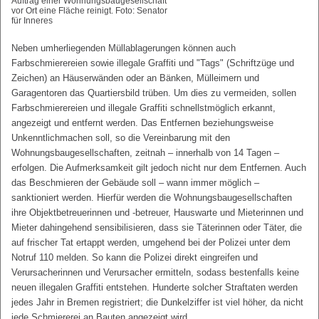
Auftrag einer Wohnungsbaugesellschaft
vor Ort eine Fläche reinigt. Foto: Senator
für Inneres
Neben umherliegenden Müllablagerungen können auch
Farbschmierereien sowie illegale Graffiti und "Tags" (Schriftzüge und
Zeichen) an Häuserwänden oder an Bänken, Mülleimern und
Garagentoren das Quartiersbild trüben. Um dies zu vermeiden, sollen
Farbschmierereien und illegale Graffiti schnellstmöglich erkannt,
angezeigt und entfernt werden. Das Entfernen beziehungsweise
Unkenntlichmachen soll, so die Vereinbarung mit den
Wohnungsbaugesellschaften, zeitnah – innerhalb von 14 Tagen –
erfolgen. Die Aufmerksamkeit gilt jedoch nicht nur dem Entfernen. Auch
das Beschmieren der Gebäude soll – wann immer möglich –
sanktioniert werden. Hierfür werden die Wohnungsbaugesellschaften
ihre Objektbetreuerinnen und -betreuer, Hauswarte und Mieterinnen und
Mieter dahingehend sensibilisieren, dass sie Täterinnen oder Täter, die
auf frischer Tat ertappt werden, umgehend bei der Polizei unter dem
Notruf 110 melden. So kann die Polizei direkt eingreifen und
Verursacherinnen und Verursacher ermitteln, sodass bestenfalls keine
neuen illegalen Graffiti entstehen. Hunderte solcher Straftaten werden
jedes Jahr in Bremen registriert; die Dunkelziffer ist viel höher, da nicht
jede Schmiererei an Bauten angezeigt wird.