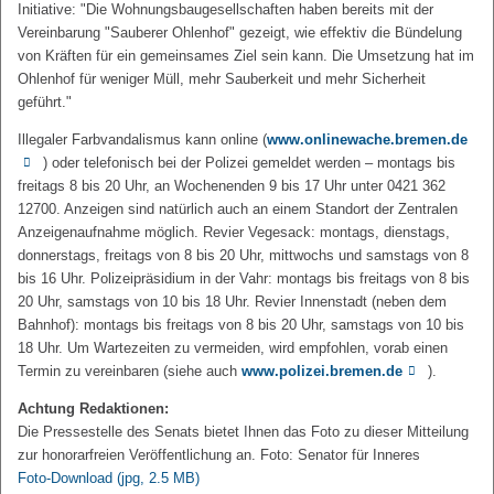
Initiative: "Die Wohnungsbaugesellschaften haben bereits mit der
Vereinbarung "Sauberer Ohlenhof" gezeigt, wie effektiv die Bündelung
von Kräften für ein gemeinsames Ziel sein kann. Die Umsetzung hat im
Ohlenhof für weniger Müll, mehr Sauberkeit und mehr Sicherheit
geführt."
Illegaler Farbvandalismus kann online (
www.onlinewache.bremen.de
) oder telefonisch bei der Polizei gemeldet werden – montags bis
freitags 8 bis 20 Uhr, an Wochenenden 9 bis 17 Uhr unter 0421 362
12700. Anzeigen sind natürlich auch an einem Standort der Zentralen
Anzeigenaufnahme möglich. Revier Vegesack: montags, dienstags,
donnerstags, freitags von 8 bis 20 Uhr, mittwochs und samstags von 8
bis 16 Uhr. Polizeipräsidium in der Vahr: montags bis freitags von 8 bis
20 Uhr, samstags von 10 bis 18 Uhr. Revier Innenstadt (neben dem
Bahnhof): montags bis freitags von 8 bis 20 Uhr, samstags von 10 bis
18 Uhr. Um Wartezeiten zu vermeiden, wird empfohlen, vorab einen
Termin zu vereinbaren (siehe auch
www.polizei.bremen.de
).
Achtung Redaktionen:
Die Pressestelle des Senats bietet Ihnen das Foto zu dieser Mitteilung
zur honorarfreien Veröffentlichung an. Foto: Senator für Inneres
Foto-Download
(jpg, 2.5 MB)