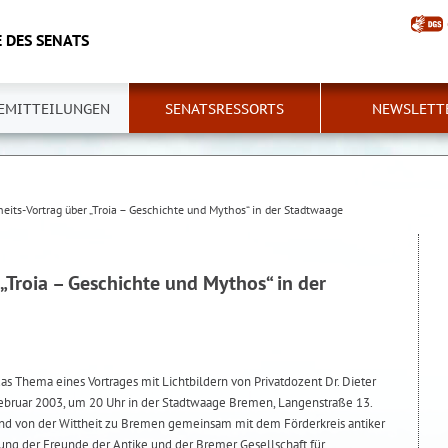
 DES SENATS
EMITTEILUNGEN
SENATSRESSORTS
NEWSLETT
heits-Vortrag über „Troia – Geschichte und Mythos“ in der Stadtwaage
 „Troia – Geschichte und Mythos“ in der
das Thema eines Vortrages mit Lichtbildern von Privatdozent Dr. Dieter
ebruar 2003, um 20 Uhr in der Stadtwaage Bremen, Langenstraße 13.
bend von der Wittheit zu Bremen gemeinsam mit dem Förderkreis antiker
ung der Freunde der Antike und der Bremer Gesellschaft für