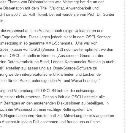
reits Thema von Diplomarbeiten war. Vorgelegt hat die an der
 Dissertation mit dem Titel "Validität, Anwendbarkeit und
I-Transport" Dr. Ralf Hüwel; betreut wurde sie von Prof. Dr. Gunter
er.
 die wissenschaftliche Analyse auch einige Unklarheiten und
 Tage gefördert. Diese liegen jedoch nicht in dem OSCI-Konzept
n Umsetzung in so genannte XML-Schemata. „Uns war von
e Spezifikation von OSCI (Version 1.2) noch weiter optimiert werden
n der OSCI-Leitstelle in Bremen. „Aus diesem Grund hat der
ine Datenverarbeitung Bund, Länder, Kommunaler Bereich ja auch
ek“ erstellen zu lassen und als Open-Source-Software zu
erung werden interpretatorische Unklarheiten und Lücken der
ine für die Praxis befriedigenden Art und Weise beseitigt.“
hung und Verbreitung der OSCI-Bibliothek die notwendige
n selbst nicht ersetzen. Deshalb lädt die OSCI-Leitstelle alle
nen Beiträgen an den anstehenden Diskussionen zu beteiligen. In
uch die Wissenschaft eine wichtige Rolle spielen. Die
ät Hagen haben ihre Bereitschaft zur Mitwirkung bereits angeboten.
s Angebot in jedem Fall annehmen und freuen uns auf eine
“