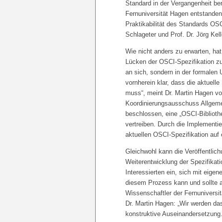
Standard in der Vergangenheit be
Fernuniversität Hagen entstandene
Praktikabilität des Standards OSC
Schlageter und Prof. Dr. Jörg Kell
Wie nicht anders zu erwarten, hat
Lücken der OSCI-Spezifikation zu
an sich, sondern in der formale
vornherein klar, dass die aktuell
muss“, meint Dr. Martin Hagen vo
Koordinierungsausschuss Allgeme
beschlossen, eine „OSCI-Biblioth
vertreiben. Durch die Implementi
aktuellen OSCI-Spezifikation auf e
Gleichwohl kann die Veröffentlic
Weiterentwicklung der Spezifikatio
Interessierten ein, sich mit eige
diesem Prozess kann und sollte a
Wissenschaftler der Fernuniversit
Dr. Martin Hagen: „Wir werden da
konstruktive Auseinandersetzung.