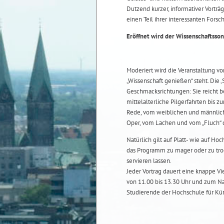
Dutzend kurzer, informativer Vortr
einen Teil ihrer interessanten Forsc
Eröffnet wird der Wissenschaftsso
Moderiert wird die Veranstaltung vo
„Wissenschaft genießen“ steht. Die ‚
Geschmacksrichtungen: Sie reicht b
mittelalterliche Pilgerfahrten bis z
Rede, vom weiblichen und männlich
Oper, vom Lachen und vom „Fluch“ d
Natürlich gilt auf Platt- wie auf H
das Programm zu mager oder zu troc
servieren lassen.
Jeder Vortrag dauert eine knappe Vi
von 11.00 bis 13.30 Uhr und zum Na
Studierende der Hochschule für Kün