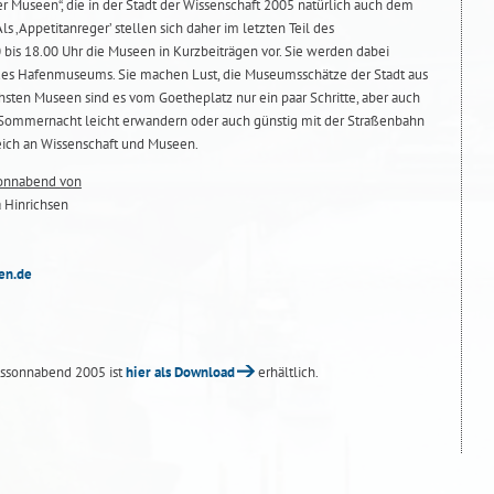
r Museen“, die in der Stadt der Wissenschaft 2005 natürlich auch dem
 ‚Appetitanreger’ stellen sich daher im letzten Teil des
bis 18.00 Uhr die Museen in Kurzbeiträgen vor. Sie werden dabei
des Hafenmuseums. Sie machen Lust, die Museumsschätze der Stadt aus
hsten Museen sind es vom Goetheplatz nur ein paar Schritte, aber auch
 Sommernacht leicht erwandern oder auch günstig mit der Straßenbahn
reich an Wissenschaft und Museen.
sonnabend von
a Hinrichsen
en.de
tssonnabend 2005 ist
hier als Download
erhältlich.