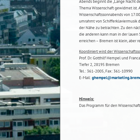
Abends beginnt die „Lange Nacht de
Thema Wissenschaft gewidmet ist. Als
Wissenschaftssonnabends von 17.00 
umrahmt von Schifferklaviermusik 
der Nähe zu betrachten. Zu den näc
die anderen kann man in der lauen
erreichen – Bremen ist klein, aber 
Koordiniert wird der Wissenschafts
Prof. Dr. Gotthilf Hempel und Franc
Tiefer 2, 28195 Bremen
Tel.: 361-2005, Fax: 361-10990
E-Mail:
ghempel@marketing.brem
Hinweis:
Das Programm für den Wissenschaf