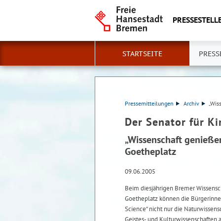
PRESSESTELLE
STARTSEITE
PRESS
Pressemitteilungen
Archiv
„Wis
Der Senator für K
„Wissenschaft genieß
Goetheplatz
09.06.2005
Beim diesjährigen Bremer Wissensch
Goetheplatz können die Bürgerinnen
Science“ nicht nur die Naturwissen
Geistes- und Kulturwissenschaften a