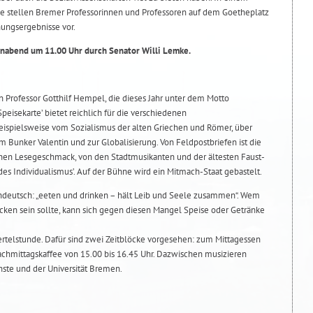
äge stellen Bremer Professorinnen und Professoren auf dem Goetheplatz
hungsergebnisse vor.
nnabend um 11.00 Uhr durch Senator Willi Lemke.
n Professor Gotthilf Hempel, die dieses Jahr unter dem Motto
Speisekarte’ bietet reichlich für die verschiedenen
eispielsweise vom Sozialismus der alten Griechen und Römer, über
um Bunker Valentin und zur Globalisierung. Von Feldpostbriefen ist die
en Lesegeschmack, von den Stadtmusikanten und der ältesten Faust-
es Individualismus’. Auf der Bühne wird ein Mitmach-Staat gebastelt.
ochdeutsch: „eeten und drinken – hält Leib und Seele zusammen“. Wem
ken sein sollte, kann sich gegen diesen Mangel Speise oder Getränke
ertelstunde. Dafür sind zwei Zeitblöcke vorgesehen: zum Mittagessen
chmittagskaffee von 15.00 bis 16.45 Uhr. Dazwischen musizieren
ste und der Universität Bremen.